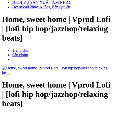
DỊCH VỤ SẢN XUẤT ÂM NHẠC
Download Nhạc Không Bản Quyền
Home, sweet home | Vprod Lofi
| [lofi hip hop/jazzhop/relaxing
beats]
Trang chủ
Sản phẩm
Home, sweet home | Vprod Lofi
| [lofi hip hop/jazzhop/relaxing
beats]