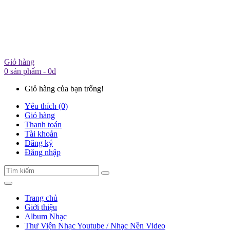
Giỏ hàng
0 sản phẩm - 0đ
Giỏ hàng của bạn trống!
Yêu thích (0)
Giỏ hàng
Thanh toán
Tài khoản
Đăng ký
Đăng nhập
Trang chủ
Giới thiệu
Album Nhạc
Thư Viện Nhạc Youtube / Nhạc Nền Video