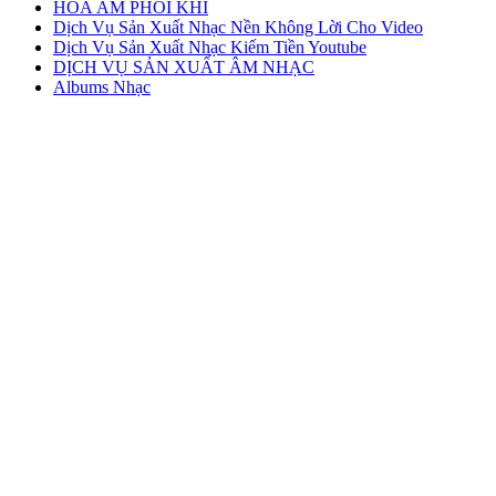
HÒA ÂM PHỐI KHÍ
Dịch Vụ Sản Xuất Nhạc Nền Không Lời Cho Video
Dịch Vụ Sản Xuất Nhạc Kiếm Tiền Youtube
DỊCH VỤ SẢN XUẤT ÂM NHẠC
Albums Nhạc