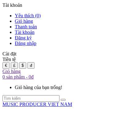
Tài khoản
Yêu thích (0)
Giỏ hàng
Thanh toán
Tài khoản
Đăng ký
Đăng nhập
Cài đặt
Tiền tệ
€
£
$
đ
Giỏ hàng
0 sản phẩm - 0đ
Giỏ hàng của bạn trống!
MUSIC PRODUCER VIET NAM