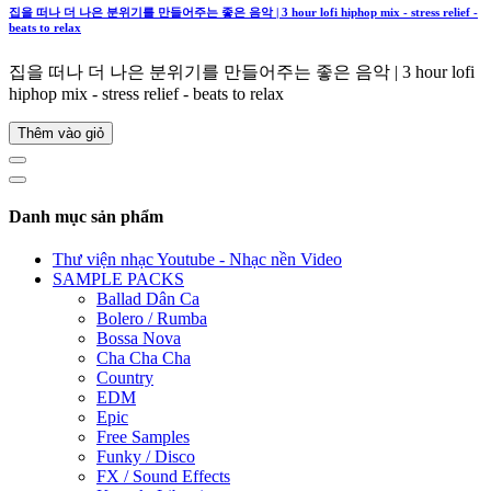
집을 떠나 더 나은 분위기를 만들어주는 좋은 음악 | 3 hour lofi hiphop mix - stress relief -
beats to relax
집을 떠나 더 나은 분위기를 만들어주는 좋은 음악 | 3 hour lofi
hiphop mix - stress relief - beats to relax
Thêm vào giỏ
Danh mục sản phẩm
Thư viện nhạc Youtube - Nhạc nền Video
SAMPLE PACKS
Ballad Dân Ca
Bolero / Rumba
Bossa Nova
Cha Cha Cha
Country
EDM
Epic
Free Samples
Funky / Disco
FX / Sound Effects