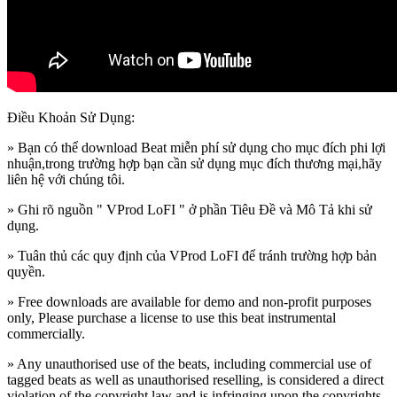
Điều Khoản Sử Dụng:
» Bạn có thể download Beat miễn phí sử dụng cho mục đích phi lợi
nhuận,trong trường hợp bạn cần sử dụng mục đích thương mại,hãy
liên hệ với chúng tôi.
» Ghi rõ nguồn " VProd LoFI " ở phần Tiêu Đề và Mô Tả khi sử
dụng.
» Tuân thủ các quy định của VProd LoFI
để tránh trường hợp bản
quyền.
» Free downloads are available for demo and non-profit purposes
only, Please purchase a license to use this beat instrumental
commercially.
» Any unauthorised use of the beats, including commercial use of
tagged beats as well as unauthorised reselling, is considered a direct
violation of the copyright law and is infringing upon the copyrights