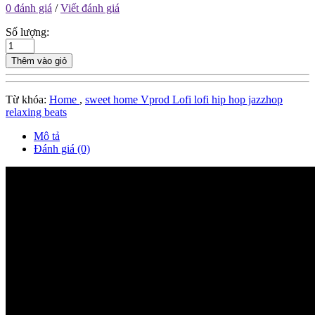
0 đánh giá
/
Viết đánh giá
Số lượng:
Thêm vào giỏ
Từ khóa:
Home
,
sweet home Vprod Lofi lofi hip hop jazzhop
relaxing beats
Mô tả
Đánh giá (0)