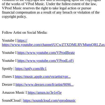
of the works of VPod Music. Under the fullest extent of the law,
VProd Music reserves the right to take legal action or pursue
financial compensation as a result of any breach or violation of the
copyright policy.
Follow Artist on Social Media:
Youtube I
https://
https://www.youtube.com/channel/UCwZTXDMLRVMigtsQRLZa
Youtube I
https://www.youtube.com/VProdBeatz
Youtube I
https://www.youtube.com/VProdLoFi
Spotify |
https://sptfy.com/i8c1
iTunes I
https://music.apple.com/vn/artist/vpr...
Deezer I
https://www.deezer.com/fr/artist/9096...
Amazon Music I
https://amzn.to/3e1ej5e​
SoundCloud |
https://soundcloud.com/vprodmusic