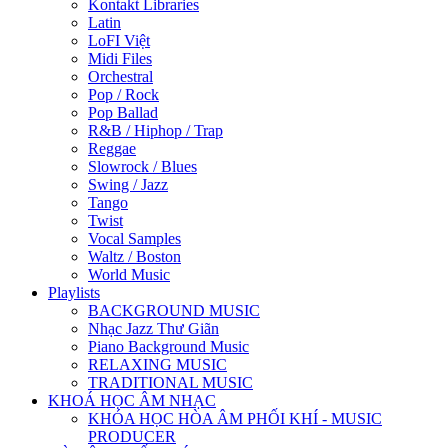
Kontakt Libraries
Latin
LoFI Việt
Midi Files
Orchestral
Pop / Rock
Pop Ballad
R&B / Hiphop / Trap
Reggae
Slowrock / Blues
Swing / Jazz
Tango
Twist
Vocal Samples
Waltz / Boston
World Music
Playlists
BACKGROUND MUSIC
Nhạc Jazz Thư Giãn
Piano Background Music
RELAXING MUSIC
TRADITIONAL MUSIC
KHOÁ HỌC ÂM NHẠC
KHÓA HỌC HÒA ÂM PHỐI KHÍ - MUSIC
PRODUCER