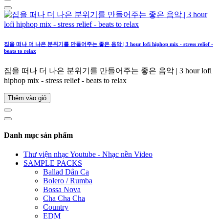
집을 떠나 더 나은 분위기를 만들어주는 좋은 음악 | 3 hour lofi hiphop mix - stress relief -
beats to relax
집을 떠나 더 나은 분위기를 만들어주는 좋은 음악 | 3 hour lofi
hiphop mix - stress relief - beats to relax
Thêm vào giỏ
Danh mục sản phẩm
Thư viện nhạc Youtube - Nhạc nền Video
SAMPLE PACKS
Ballad Dân Ca
Bolero / Rumba
Bossa Nova
Cha Cha Cha
Country
EDM