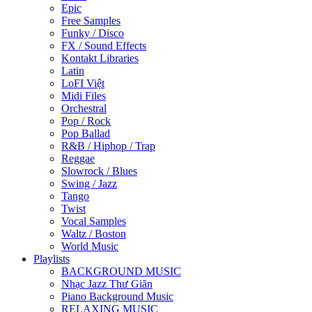
Epic
Free Samples
Funky / Disco
FX / Sound Effects
Kontakt Libraries
Latin
LoFI Việt
Midi Files
Orchestral
Pop / Rock
Pop Ballad
R&B / Hiphop / Trap
Reggae
Slowrock / Blues
Swing / Jazz
Tango
Twist
Vocal Samples
Waltz / Boston
World Music
Playlists
BACKGROUND MUSIC
Nhạc Jazz Thư Giãn
Piano Background Music
RELAXING MUSIC