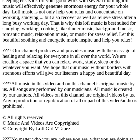
sleeping etc. Kick off your good work with several morning lofi
music will effectively generate enormous energy for your whole
day. Lofi music is not only help you relax and concentrate on
working, studying,... but also recover as well as relieve stress after a
long busy working day. That is why this lofi music is best suited for
studying, working, cooking, like dinner music, background music,
romantic music, relaxation music, or music for stress relief. Let this
beautiful soothing and energetic music inspire and help you relax!
???? Our channel produces and provides music with the massage of
healing and relaxing for everyone in all over the world. We are
creating a space that you can relax, work, study, sleep or do
whatever you want. We hope that our music without borders with
strenuous efforts will give our listeners a happy and beautiful day.
????All music in this video and on this channel is original music by
us. All songs are performed by our musicians. All music is created
by our authors. All videos on this channel are original videos by us.
Any reproduction or republication of all or part of this video/audio is
prohibited.
© All rights reserved
© Music And Videos Are Copyrighted
© Copyright By Lofi Girl VTapez
????No matter who you are, where you are, what you are doing at