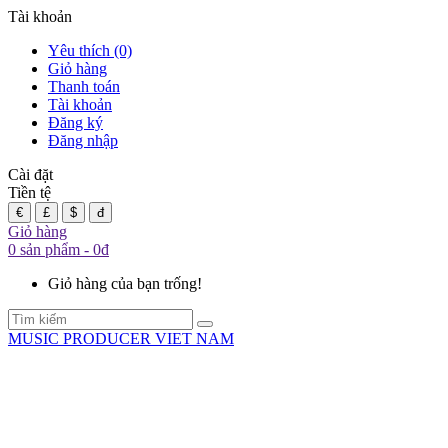
Tài khoản
Yêu thích (0)
Giỏ hàng
Thanh toán
Tài khoản
Đăng ký
Đăng nhập
Cài đặt
Tiền tệ
€
£
$
đ
Giỏ hàng
0 sản phẩm - 0đ
Giỏ hàng của bạn trống!
MUSIC PRODUCER VIET NAM