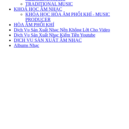
TRADITIONAL MUSIC
KHOÁ HỌC ÂM NHẠC
KHÓA HỌC HÒA ÂM PHỐI KHÍ - MUSIC
PRODUCER
HÒA ÂM PHỐI KHÍ
Dịch Vụ Sản Xuất Nhạc Nền Không Lời Cho Video
Dịch Vụ Sản Xuất Nhạc Kiếm Tiền Youtube
DỊCH VỤ SẢN XUẤT ÂM NHẠC
Albums Nhạc