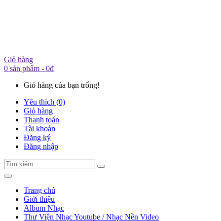
Giỏ hàng
0 sản phẩm - 0đ
Giỏ hàng của bạn trống!
Yêu thích (0)
Giỏ hàng
Thanh toán
Tài khoản
Đăng ký
Đăng nhập
Trang chủ
Giới thiệu
Album Nhạc
Thư Viện Nhạc Youtube / Nhạc Nền Video