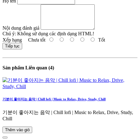
Họ tên
Nội dung đánh giá
Chú ý:
Không sử dụng các định dạng HTML!
Xếp hạng
Chưa tốt
Tốt
Tiếp tục
Sản phẩm Liên quan (4)
기분이 좋아지는 음악 | Chill lofi | Music to Relax, Drive, Study, Chill
기분이 좋아지는 음악 | Chill lofi | Music to Relax, Drive, Study,
Chill
Thêm vào giỏ