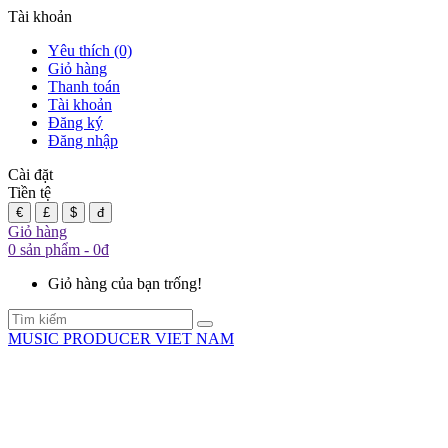
Tài khoản
Yêu thích (0)
Giỏ hàng
Thanh toán
Tài khoản
Đăng ký
Đăng nhập
Cài đặt
Tiền tệ
€
£
$
đ
Giỏ hàng
0 sản phẩm - 0đ
Giỏ hàng của bạn trống!
MUSIC PRODUCER VIET NAM