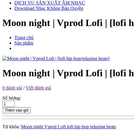
DỊCH VỤ SẢN XUẤT ÂM NHẠC
Download Nhạc Không Bản Quyền
Moon night | Vprod Lofi | [lofi 
Trang chủ
Sản phẩm
Moon night | Vprod Lofi | [lofi 
0 đánh giá
/
Viết đánh giá
Số lượng:
Thêm vào giỏ
Từ khóa:
Moon night Vprod Lofi lofi hip hop relaxing beats