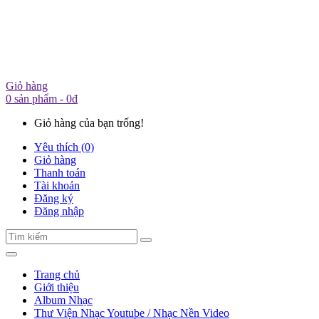
Giỏ hàng
0 sản phẩm - 0đ
Giỏ hàng của bạn trống!
Yêu thích (0)
Giỏ hàng
Thanh toán
Tài khoản
Đăng ký
Đăng nhập
Trang chủ
Giới thiệu
Album Nhạc
Thư Viện Nhạc Youtube / Nhạc Nền Video