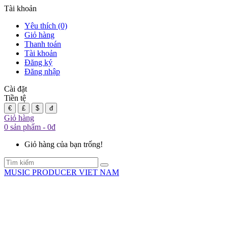
Tài khoản
Yêu thích (0)
Giỏ hàng
Thanh toán
Tài khoản
Đăng ký
Đăng nhập
Cài đặt
Tiền tệ
€
£
$
đ
Giỏ hàng
0 sản phẩm - 0đ
Giỏ hàng của bạn trống!
MUSIC PRODUCER VIET NAM