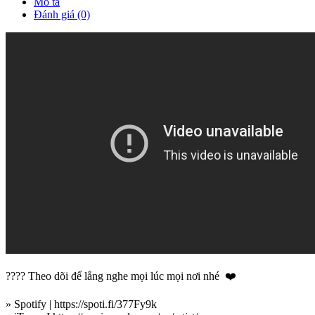
Mô tả
Đánh giá (0)
???? Theo dõi để lắng nghe mọi lúc mọi nơi nhé ❤️
» Spotify | https://spoti.fi/377Fy9k