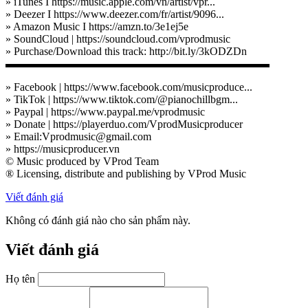
» iTunes I https://music.apple.com/vn/artist/vpr...
» Deezer I https://www.deezer.com/fr/artist/9096...
» Amazon Music I https://amzn.to/3e1ej5e
» SoundCloud | https://soundcloud.com/vprodmusic
» Purchase/Download this track: http://bit.ly/3kODZDn
▬▬▬▬▬▬▬▬▬▬▬▬▬▬▬▬▬▬▬▬▬▬▬▬
» Facebook | https://www.facebook.com/musicproduce...
» TikTok | https://www.tiktok.com/@pianochillbgm...
» Paypal | https://www.paypal.me/vprodmusic
» Donate | https://playerduo.com/VprodMusicproducer
» Email:Vprodmusic@gmail.com
» https://musicproducer.vn
© Music produced by VProd Team
® Licensing, distribute and publishing by VProd Music
Viết đánh giá
Không có đánh giá nào cho sản phẩm này.
Viết đánh giá
Họ tên