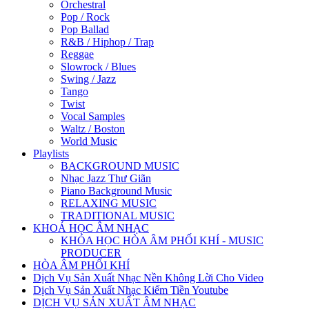
Orchestral
Pop / Rock
Pop Ballad
R&B / Hiphop / Trap
Reggae
Slowrock / Blues
Swing / Jazz
Tango
Twist
Vocal Samples
Waltz / Boston
World Music
Playlists
BACKGROUND MUSIC
Nhạc Jazz Thư Giãn
Piano Background Music
RELAXING MUSIC
TRADITIONAL MUSIC
KHOÁ HỌC ÂM NHẠC
KHÓA HỌC HÒA ÂM PHỐI KHÍ - MUSIC
PRODUCER
HÒA ÂM PHỐI KHÍ
Dịch Vụ Sản Xuất Nhạc Nền Không Lời Cho Video
Dịch Vụ Sản Xuất Nhạc Kiếm Tiền Youtube
DỊCH VỤ SẢN XUẤT ÂM NHẠC