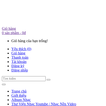
Giỏ hàng
0 sản phẩm - 0đ
Giỏ hàng của bạn trống!
Yêu thích (0)
Giỏ hàng
Thanh toán
Tài khoản
Đăng ký
Đăng nhập
Trang chủ
Giới thiệu
Album Nhạc
Thư Viện Nhạc Youtube / Nhạc Nền Video