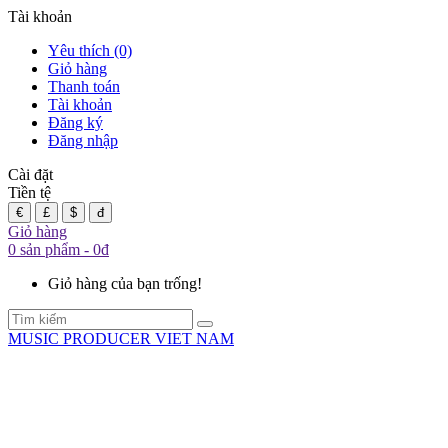
Tài khoản
Yêu thích (0)
Giỏ hàng
Thanh toán
Tài khoản
Đăng ký
Đăng nhập
Cài đặt
Tiền tệ
€
£
$
đ
Giỏ hàng
0 sản phẩm - 0đ
Giỏ hàng của bạn trống!
MUSIC PRODUCER VIET NAM