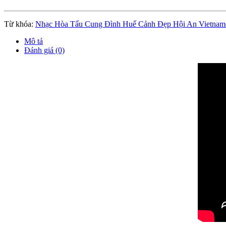
Từ khóa:
Nhạc Hòa Tấu Cung Đình Huế Cảnh Đẹp Hội An Vietnam
Mô tả
Đánh giá (0)