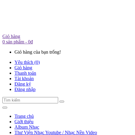
Giỏ hàng
0 sản phẩm - 0đ
Giỏ hàng của bạn trống!
Yêu thích (0)
Giỏ hàng
Thanh toán
Tài khoản
Đăng ký
Đăng nhập
Trang chủ
Giới thiệu
Album Nhạc
Thư Viện Nhạc Youtube / Nhạc Nền Video