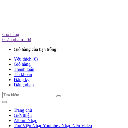
Giỏ hàng
0 sản phẩm - 0đ
Giỏ hàng của bạn trống!
Yêu thích (0)
Giỏ hàng
Thanh toán
Tài khoản
Đăng ký
Đăng nhập
Trang chủ
Giới thiệu
Album Nhạc
Thư Viện Nhạc Youtube / Nhạc Nền Video