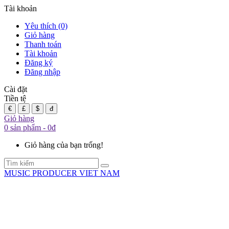
Tài khoản
Yêu thích (0)
Giỏ hàng
Thanh toán
Tài khoản
Đăng ký
Đăng nhập
Cài đặt
Tiền tệ
€
£
$
đ
Giỏ hàng
0 sản phẩm - 0đ
Giỏ hàng của bạn trống!
MUSIC PRODUCER VIET NAM