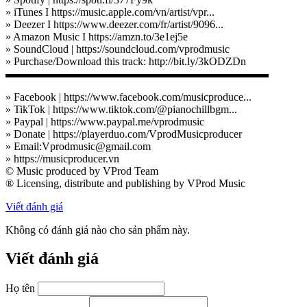
» iTunes I https://music.apple.com/vn/artist/vpr...
» Deezer I https://www.deezer.com/fr/artist/9096...
» Amazon Music I https://amzn.to/3e1ej5e
» SoundCloud | https://soundcloud.com/vprodmusic
» Purchase/Download this track: http://bit.ly/3kODZDn
▬▬▬▬▬▬▬▬▬▬▬▬▬▬▬▬▬▬▬▬▬▬▬▬
» Facebook | https://www.facebook.com/musicproduce...
» TikTok | https://www.tiktok.com/@pianochillbgm...
» Paypal | https://www.paypal.me/vprodmusic
» Donate | https://playerduo.com/VprodMusicproducer
» Email:Vprodmusic@gmail.com
» https://musicproducer.vn
© Music produced by VProd Team
® Licensing, distribute and publishing by VProd Music
Viết đánh giá
Không có đánh giá nào cho sản phẩm này.
Viết đánh giá
Họ tên