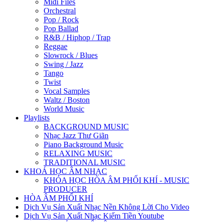
Midi Files
Orchestral
Pop / Rock
Pop Ballad
R&B / Hiphop / Trap
Reggae
Slowrock / Blues
Swing / Jazz
Tango
Twist
Vocal Samples
Waltz / Boston
World Music
Playlists
BACKGROUND MUSIC
Nhạc Jazz Thư Giãn
Piano Background Music
RELAXING MUSIC
TRADITIONAL MUSIC
KHOÁ HỌC ÂM NHẠC
KHÓA HỌC HÒA ÂM PHỐI KHÍ - MUSIC
PRODUCER
HÒA ÂM PHỐI KHÍ
Dịch Vụ Sản Xuất Nhạc Nền Không Lời Cho Video
Dịch Vụ Sản Xuất Nhạc Kiếm Tiền Youtube