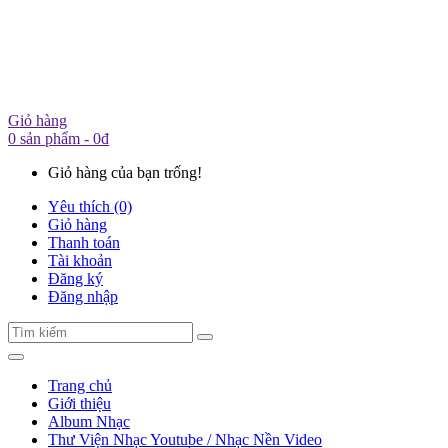
Giỏ hàng
0 sản phẩm - 0đ
Giỏ hàng của bạn trống!
Yêu thích (0)
Giỏ hàng
Thanh toán
Tài khoản
Đăng ký
Đăng nhập
Trang chủ
Giới thiệu
Album Nhạc
Thư Viện Nhạc Youtube / Nhạc Nền Video