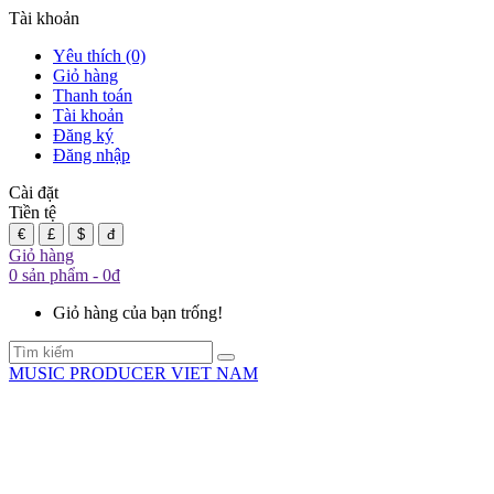
Tài khoản
Yêu thích (0)
Giỏ hàng
Thanh toán
Tài khoản
Đăng ký
Đăng nhập
Cài đặt
Tiền tệ
€
£
$
đ
Giỏ hàng
0 sản phẩm - 0đ
Giỏ hàng của bạn trống!
MUSIC PRODUCER VIET NAM