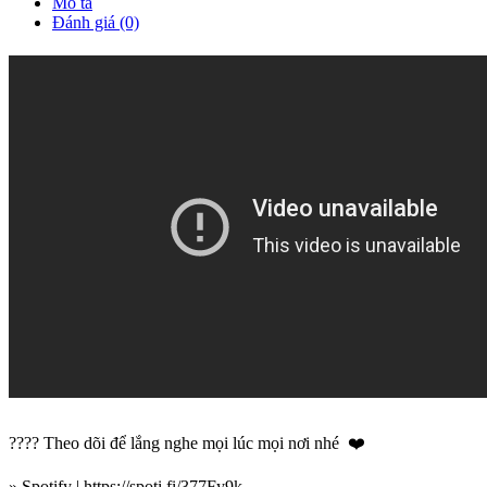
Mô tả
Đánh giá (0)
???? Theo dõi để lắng nghe mọi lúc mọi nơi nhé ❤️
» Spotify | https://spoti.fi/377Fy9k