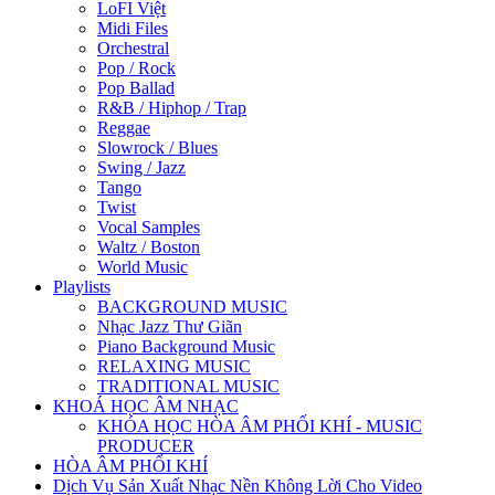
LoFI Việt
Midi Files
Orchestral
Pop / Rock
Pop Ballad
R&B / Hiphop / Trap
Reggae
Slowrock / Blues
Swing / Jazz
Tango
Twist
Vocal Samples
Waltz / Boston
World Music
Playlists
BACKGROUND MUSIC
Nhạc Jazz Thư Giãn
Piano Background Music
RELAXING MUSIC
TRADITIONAL MUSIC
KHOÁ HỌC ÂM NHẠC
KHÓA HỌC HÒA ÂM PHỐI KHÍ - MUSIC
PRODUCER
HÒA ÂM PHỐI KHÍ
Dịch Vụ Sản Xuất Nhạc Nền Không Lời Cho Video