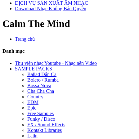
DỊCH VỤ SẢN XUẤT ÂM NHẠC
Download Nhạc Không Bản Quyền
Calm The Mind
Trang chủ
Danh mục
Thư viện nhạc Youtube - Nhạc nền Video
SAMPLE PACKS
Ballad Dân Ca
Bolero / Rumba
Bossa Nova
Cha Cha Cha
Country
EDM
Epic
Free Samples
Funky / Disco
FX / Sound Effects
Kontakt Libraries
Latin