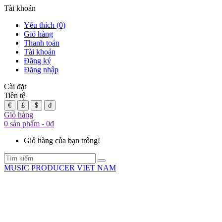
Tài khoản
Yêu thích (0)
Giỏ hàng
Thanh toán
Tài khoản
Đăng ký
Đăng nhập
Cài đặt
Tiền tệ
€
£
$
đ
Giỏ hàng
0 sản phẩm - 0đ
Giỏ hàng của bạn trống!
MUSIC PRODUCER VIET NAM