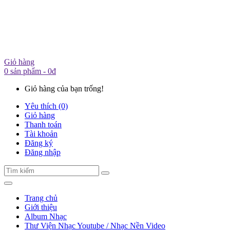
Giỏ hàng
0 sản phẩm - 0đ
Giỏ hàng của bạn trống!
Yêu thích (0)
Giỏ hàng
Thanh toán
Tài khoản
Đăng ký
Đăng nhập
Trang chủ
Giới thiệu
Album Nhạc
Thư Viện Nhạc Youtube / Nhạc Nền Video