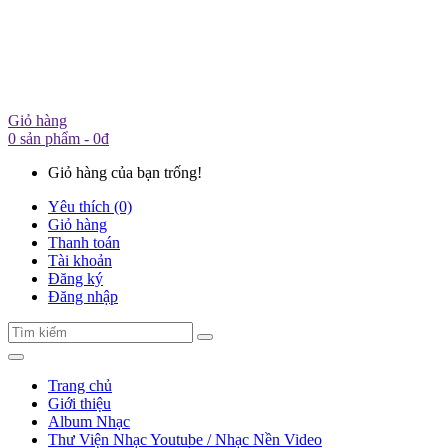
Giỏ hàng
0 sản phẩm - 0đ
Giỏ hàng của bạn trống!
Yêu thích (0)
Giỏ hàng
Thanh toán
Tài khoản
Đăng ký
Đăng nhập
Trang chủ
Giới thiệu
Album Nhạc
Thư Viện Nhạc Youtube / Nhạc Nền Video