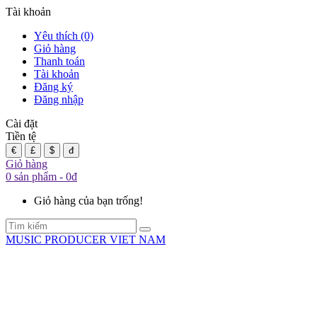
Tài khoản
Yêu thích (0)
Giỏ hàng
Thanh toán
Tài khoản
Đăng ký
Đăng nhập
Cài đặt
Tiền tệ
€
£
$
đ
Giỏ hàng
0 sản phẩm - 0đ
Giỏ hàng của bạn trống!
MUSIC PRODUCER VIET NAM