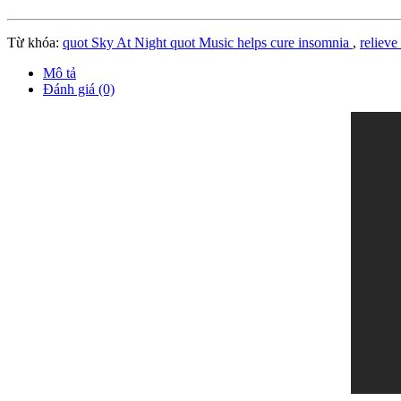
Từ khóa:
quot Sky At Night quot Music helps cure insomnia
,
relieve
Mô tả
Đánh giá (0)