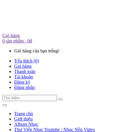
Giỏ hàng
0 sản phẩm - 0đ
Giỏ hàng của bạn trống!
Yêu thích (0)
Giỏ hàng
Thanh toán
Tài khoản
Đăng ký
Đăng nhập
Trang chủ
Giới thiệu
Album Nhạc
Thư Viện Nhạc Youtube / Nhạc Nền Video