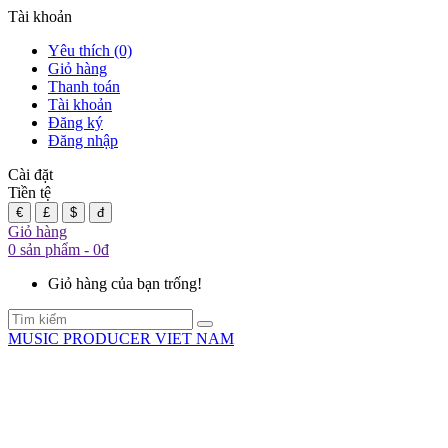
Tài khoản
Yêu thích (0)
Giỏ hàng
Thanh toán
Tài khoản
Đăng ký
Đăng nhập
Cài đặt
Tiền tệ
€
£
$
đ
Giỏ hàng
0 sản phẩm - 0đ
Giỏ hàng của bạn trống!
MUSIC PRODUCER VIET NAM