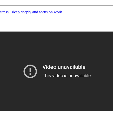
 stress
,
sleep deeply and focus on work