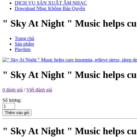
DỊCH VỤ SẢN XUẤT ÂM NHẠC
Download Nhạc Không Bản Quyền
" Sky At Night " Music helps cur
Trang chủ
Sản phẩm
Playlists
" Sky At Night " Music helps cur
0 đánh giá
/
Viết đánh giá
Số lượng:
Thêm vào giỏ
" Sky At Night " Music helps cur