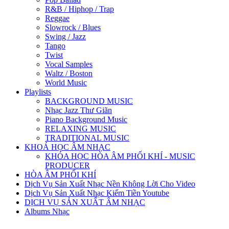
R&B / Hiphop / Trap
Reggae
Slowrock / Blues
Swing / Jazz
Tango
Twist
Vocal Samples
Waltz / Boston
World Music
Playlists
BACKGROUND MUSIC
Nhạc Jazz Thư Giãn
Piano Background Music
RELAXING MUSIC
TRADITIONAL MUSIC
KHOÁ HỌC ÂM NHẠC
KHÓA HỌC HÒA ÂM PHỐI KHÍ - MUSIC
PRODUCER
HÒA ÂM PHỐI KHÍ
Dịch Vụ Sản Xuất Nhạc Nền Không Lời Cho Video
Dịch Vụ Sản Xuất Nhạc Kiếm Tiền Youtube
DỊCH VỤ SẢN XUẤT ÂM NHẠC
Albums Nhạc