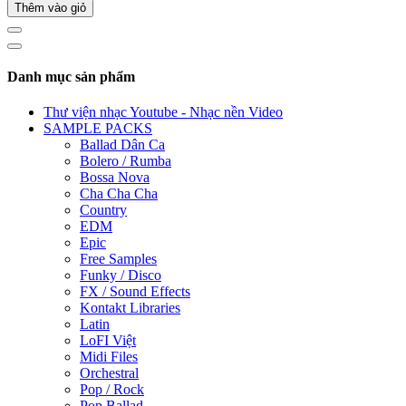
Thêm vào giỏ
Danh mục sản phẩm
Thư viện nhạc Youtube - Nhạc nền Video
SAMPLE PACKS
Ballad Dân Ca
Bolero / Rumba
Bossa Nova
Cha Cha Cha
Country
EDM
Epic
Free Samples
Funky / Disco
FX / Sound Effects
Kontakt Libraries
Latin
LoFI Việt
Midi Files
Orchestral
Pop / Rock
Pop Ballad