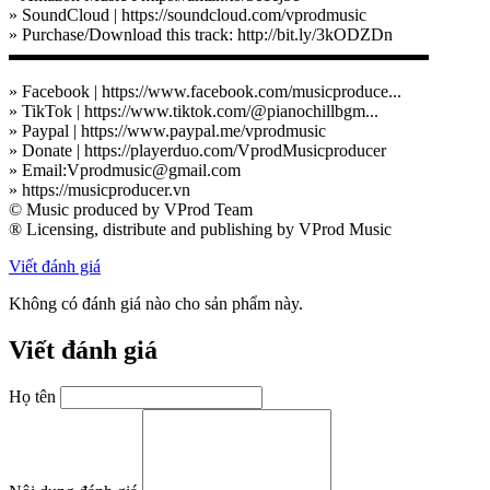
» SoundCloud | https://soundcloud.com/vprodmusic
» Purchase/Download this track: http://bit.ly/3kODZDn
▬▬▬▬▬▬▬▬▬▬▬▬▬▬▬▬▬▬▬▬▬▬▬▬
» Facebook | https://www.facebook.com/musicproduce...
» TikTok | https://www.tiktok.com/@pianochillbgm...
» Paypal | https://www.paypal.me/vprodmusic
» Donate | https://playerduo.com/VprodMusicproducer
» Email:Vprodmusic@gmail.com
» https://musicproducer.vn
© Music produced by VProd Team
® Licensing, distribute and publishing by VProd Music
Viết đánh giá
Không có đánh giá nào cho sản phẩm này.
Viết đánh giá
Họ tên