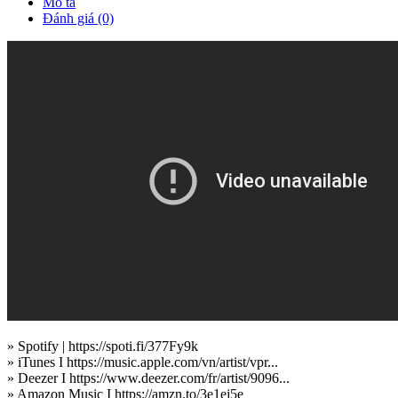
Mô tả
Đánh giá (0)
» Spotify | https://spoti.fi/377Fy9k
» iTunes I https://music.apple.com/vn/artist/vpr...
» Deezer I https://www.deezer.com/fr/artist/9096...
» Amazon Music I https://amzn.to/3e1ej5e