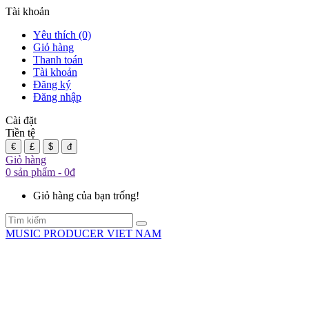
Tài khoản
Yêu thích (0)
Giỏ hàng
Thanh toán
Tài khoản
Đăng ký
Đăng nhập
Cài đặt
Tiền tệ
€
£
$
đ
Giỏ hàng
0 sản phẩm - 0đ
Giỏ hàng của bạn trống!
MUSIC PRODUCER VIET NAM