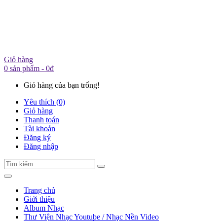
Giỏ hàng
0 sản phẩm - 0đ
Giỏ hàng của bạn trống!
Yêu thích (0)
Giỏ hàng
Thanh toán
Tài khoản
Đăng ký
Đăng nhập
Trang chủ
Giới thiệu
Album Nhạc
Thư Viện Nhạc Youtube / Nhạc Nền Video