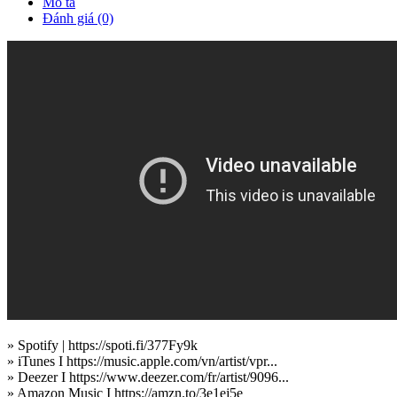
Mô tả
Đánh giá (0)
» Spotify | https://spoti.fi/377Fy9k
» iTunes I https://music.apple.com/vn/artist/vpr...
» Deezer I https://www.deezer.com/fr/artist/9096...
» Amazon Music I https://amzn.to/3e1ej5e