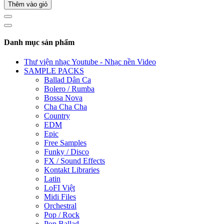
Thêm vào giỏ
Danh mục sản phẩm
Thư viện nhạc Youtube - Nhạc nền Video
SAMPLE PACKS
Ballad Dân Ca
Bolero / Rumba
Bossa Nova
Cha Cha Cha
Country
EDM
Epic
Free Samples
Funky / Disco
FX / Sound Effects
Kontakt Libraries
Latin
LoFI Việt
Midi Files
Orchestral
Pop / Rock
Pop Ballad