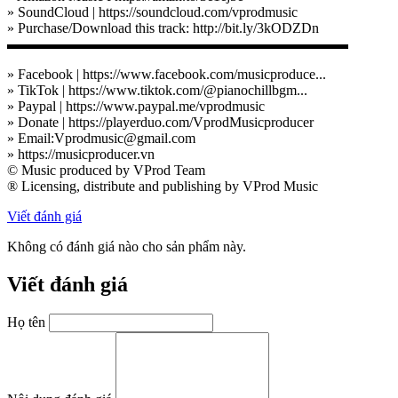
» SoundCloud | https://soundcloud.com/vprodmusic
» Purchase/Download this track: http://bit.ly/3kODZDn
▬▬▬▬▬▬▬▬▬▬▬▬▬▬▬▬▬▬▬▬▬▬▬▬
» Facebook | https://www.facebook.com/musicproduce...
» TikTok | https://www.tiktok.com/@pianochillbgm...
» Paypal | https://www.paypal.me/vprodmusic
» Donate | https://playerduo.com/VprodMusicproducer
» Email:Vprodmusic@gmail.com
» https://musicproducer.vn
© Music produced by VProd Team
® Licensing, distribute and publishing by VProd Music
Viết đánh giá
Không có đánh giá nào cho sản phẩm này.
Viết đánh giá
Họ tên