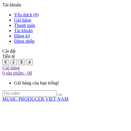
Tài khoản
Yêu thích (0)
Giỏ hàng
Thanh toán
Tài khoản
Đăng ký
Đăng nhập
Cài đặt
Tiền tệ
€
£
$
đ
Giỏ hàng
0 sản phẩm - 0đ
Giỏ hàng của bạn trống!
MUSIC PRODUCER VIET NAM