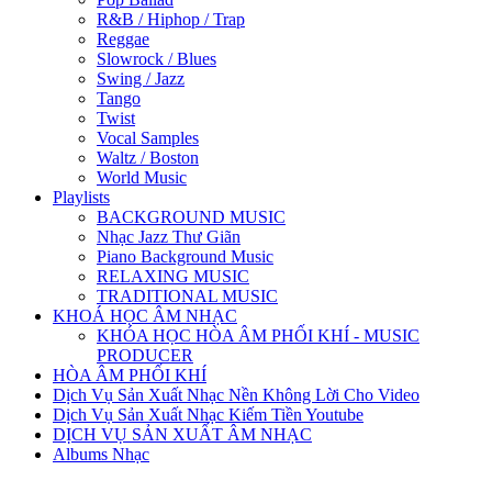
R&B / Hiphop / Trap
Reggae
Slowrock / Blues
Swing / Jazz
Tango
Twist
Vocal Samples
Waltz / Boston
World Music
Playlists
BACKGROUND MUSIC
Nhạc Jazz Thư Giãn
Piano Background Music
RELAXING MUSIC
TRADITIONAL MUSIC
KHOÁ HỌC ÂM NHẠC
KHÓA HỌC HÒA ÂM PHỐI KHÍ - MUSIC
PRODUCER
HÒA ÂM PHỐI KHÍ
Dịch Vụ Sản Xuất Nhạc Nền Không Lời Cho Video
Dịch Vụ Sản Xuất Nhạc Kiếm Tiền Youtube
DỊCH VỤ SẢN XUẤT ÂM NHẠC
Albums Nhạc