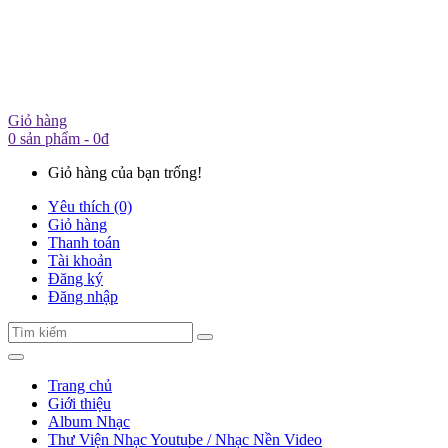
Giỏ hàng
0 sản phẩm - 0đ
Giỏ hàng của bạn trống!
Yêu thích (0)
Giỏ hàng
Thanh toán
Tài khoản
Đăng ký
Đăng nhập
Trang chủ
Giới thiệu
Album Nhạc
Thư Viện Nhạc Youtube / Nhạc Nền Video