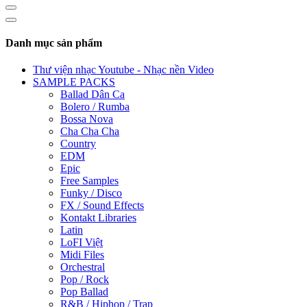
Danh mục sản phẩm
Thư viện nhạc Youtube - Nhạc nền Video
SAMPLE PACKS
Ballad Dân Ca
Bolero / Rumba
Bossa Nova
Cha Cha Cha
Country
EDM
Epic
Free Samples
Funky / Disco
FX / Sound Effects
Kontakt Libraries
Latin
LoFI Việt
Midi Files
Orchestral
Pop / Rock
Pop Ballad
R&B / Hiphop / Trap