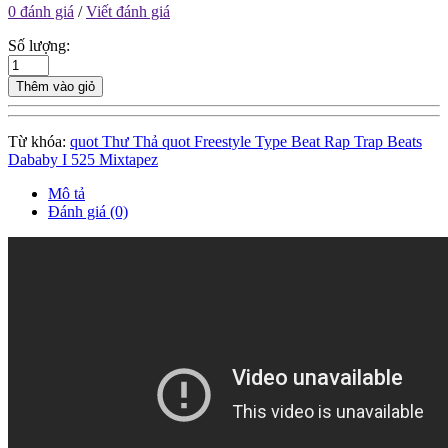
0 đánh giá
/
Viết đánh giá
Số lượng:
Thêm vào giỏ
Từ khóa:
quot Thư Thả quot Freestyle Type Beat Rap Trap Beats
Dababy I 525 Mixtapez
Mô tả
Đánh giá (0)