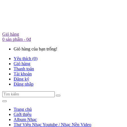
Giỏ hàng
0 sản phẩm - 0đ
Giỏ hàng của bạn trống!
Yêu thích (0)
Giỏ hàng
Thanh toán
Tài khoản
Đăng ký
Đăng nhập
Trang chủ
Giới thiệu
Album Nhạc
Thư Viện Nhạc Youtube / Nhạc Nền Video