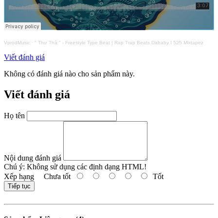
VprodMusic
·
" Thư Thả " - Freestyle Type Beat | Rap Trap Beats Dababy I 525 Mixtapez
Viết đánh giá
Không có đánh giá nào cho sản phẩm này.
Viết đánh giá
Họ tên
Nội dung đánh giá
Chú ý:
Không sử dụng các định dạng HTML!
Xếp hạng
Chưa tốt
Tốt
Tiếp tục