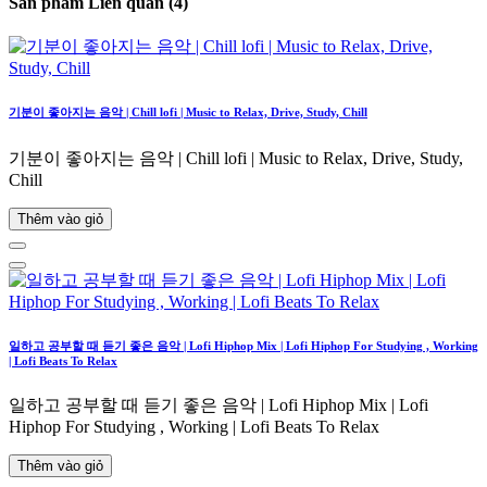
Sản phẩm Liên quan (4)
기분이 좋아지는 음악 | Chill lofi | Music to Relax, Drive, Study, Chill
기분이 좋아지는 음악 | Chill lofi | Music to Relax, Drive, Study,
Chill
Thêm vào giỏ
일하고 공부할 때 듣기 좋은 음악 | Lofi Hiphop Mix | Lofi Hiphop For Studying , Working
| Lofi Beats To Relax
일하고 공부할 때 듣기 좋은 음악 | Lofi Hiphop Mix | Lofi
Hiphop For Studying , Working | Lofi Beats To Relax
Thêm vào giỏ