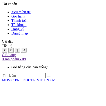
Tài khoản
Yêu thích (0)
Giỏ hàng
Thanh toán
Tài khoản
Đăng ký
Đăng nhập
Cài đặt
Tiền tệ
€
£
$
đ
Giỏ hàng
0 sản phẩm - 0đ
Giỏ hàng của bạn trống!
MUSIC PRODUCER VIET NAM