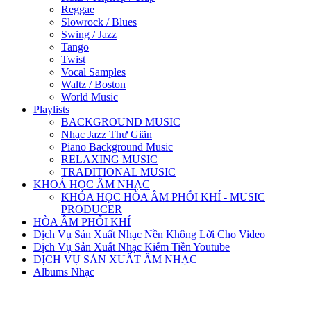
Reggae
Slowrock / Blues
Swing / Jazz
Tango
Twist
Vocal Samples
Waltz / Boston
World Music
Playlists
BACKGROUND MUSIC
Nhạc Jazz Thư Giãn
Piano Background Music
RELAXING MUSIC
TRADITIONAL MUSIC
KHOÁ HỌC ÂM NHẠC
KHÓA HỌC HÒA ÂM PHỐI KHÍ - MUSIC
PRODUCER
HÒA ÂM PHỐI KHÍ
Dịch Vụ Sản Xuất Nhạc Nền Không Lời Cho Video
Dịch Vụ Sản Xuất Nhạc Kiếm Tiền Youtube
DỊCH VỤ SẢN XUẤT ÂM NHẠC
Albums Nhạc