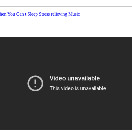
en You Can t Sleep Stress relieving Music