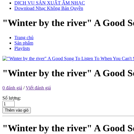
DỊCH VỤ SẢN XUẤT ÂM NHẠC
Download Nhạc Không Bản Quyền
"Winter by the river" A Good S
Trang chủ
Sản phẩm
Playlists
"Winter by the river" A Good S
0 đánh giá
/
Viết đánh giá
Số lượng:
Thêm vào giỏ
"Winter by the river" A Good S