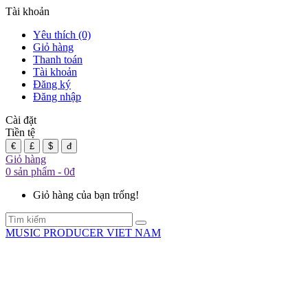
Tài khoản
Yêu thích (0)
Giỏ hàng
Thanh toán
Tài khoản
Đăng ký
Đăng nhập
Cài đặt
Tiền tệ
€
£
$
đ
Giỏ hàng
0 sản phẩm - 0đ
Giỏ hàng của bạn trống!
MUSIC PRODUCER VIET NAM