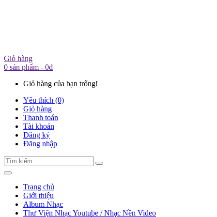
Giỏ hàng
0 sản phẩm - 0đ
Giỏ hàng của bạn trống!
Yêu thích (0)
Giỏ hàng
Thanh toán
Tài khoản
Đăng ký
Đăng nhập
Trang chủ
Giới thiệu
Album Nhạc
Thư Viện Nhạc Youtube / Nhạc Nền Video