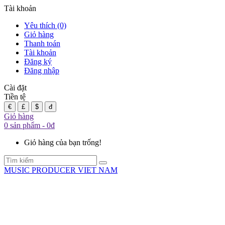
Tài khoản
Yêu thích (0)
Giỏ hàng
Thanh toán
Tài khoản
Đăng ký
Đăng nhập
Cài đặt
Tiền tệ
€
£
$
đ
Giỏ hàng
0 sản phẩm - 0đ
Giỏ hàng của bạn trống!
MUSIC PRODUCER VIET NAM