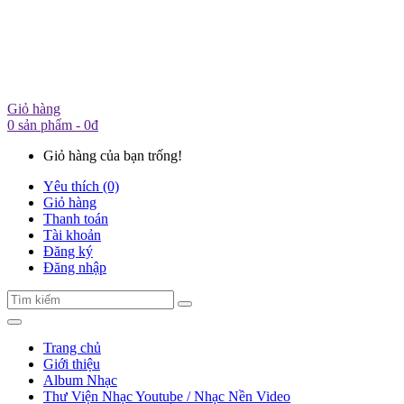
Giỏ hàng
0 sản phẩm - 0đ
Giỏ hàng của bạn trống!
Yêu thích (0)
Giỏ hàng
Thanh toán
Tài khoản
Đăng ký
Đăng nhập
Trang chủ
Giới thiệu
Album Nhạc
Thư Viện Nhạc Youtube / Nhạc Nền Video