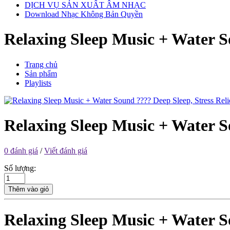
DỊCH VỤ SẢN XUẤT ÂM NHẠC
Download Nhạc Không Bản Quyền
Relaxing Sleep Music + Water S
Trang chủ
Sản phẩm
Playlists
Relaxing Sleep Music + Water S
0 đánh giá
/
Viết đánh giá
Số lượng:
Thêm vào giỏ
Relaxing Sleep Music + Water S