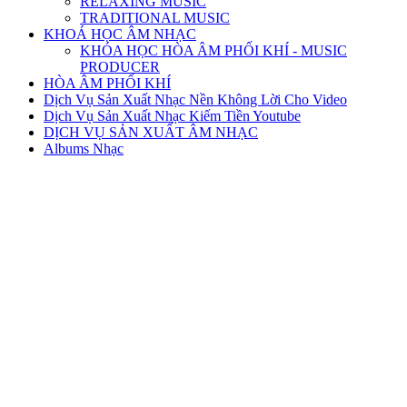
RELAXING MUSIC
TRADITIONAL MUSIC
KHOÁ HỌC ÂM NHẠC
KHÓA HỌC HÒA ÂM PHỐI KHÍ - MUSIC
PRODUCER
HÒA ÂM PHỐI KHÍ
Dịch Vụ Sản Xuất Nhạc Nền Không Lời Cho Video
Dịch Vụ Sản Xuất Nhạc Kiếm Tiền Youtube
DỊCH VỤ SẢN XUẤT ÂM NHẠC
Albums Nhạc