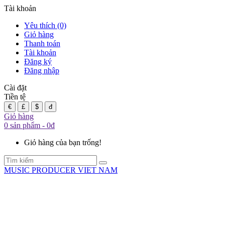
Tài khoản
Yêu thích (0)
Giỏ hàng
Thanh toán
Tài khoản
Đăng ký
Đăng nhập
Cài đặt
Tiền tệ
€
£
$
đ
Giỏ hàng
0 sản phẩm - 0đ
Giỏ hàng của bạn trống!
MUSIC PRODUCER VIET NAM