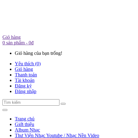
Giỏ hàng
0 sản phẩm - 0đ
Giỏ hàng của bạn trống!
Yêu thích (0)
Giỏ hàng
Thanh toán
Tài khoản
Đăng ký
Đăng nhập
Trang chủ
Giới thiệu
Album Nhạc
Thư Viện Nhạc Youtube / Nhạc Nền Video