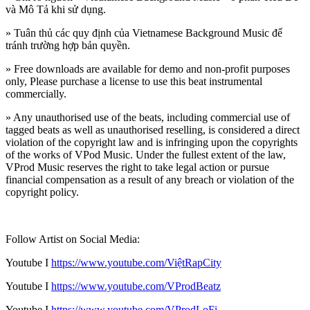
và Mô Tả khi sử dụng.
» Tuân thủ các quy định của Vietnamese Background Music để
tránh trường hợp bản quyền.
» Free downloads are available for demo and non-profit purposes
only, Please purchase a license to use this beat instrumental
commercially.
» Any unauthorised use of the beats, including commercial use of
tagged beats as well as unauthorised reselling, is considered a direct
violation of the copyright law and is infringing upon the copyrights
of the works of VPod Music. Under the fullest extent of the law,
VProd Music reserves the right to take legal action or pursue
financial compensation as a result of any breach or violation of the
copyright policy.
Follow Artist on Social Media:
Youtube I
https://
www.youtube.com/ViệtRapCity
Youtube I
https://www.youtube.com/VProdBeatz
Youtube I
https://www.youtube.com/VProdLoFi