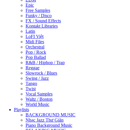
Epic
Free Samples
Funky / Disco
FX / Sound Effects
Kontakt Libraries
Latin
LoFI Việt
Midi Files
Orchestral
Pop / Rock
Pop Ballad
R&B / Hiphop / Trap
Reggae
Slowrock / Blues
Swing / Jazz
Tango
Twist
Vocal Samples
Waltz / Boston
World Music
Playlists
BACKGROUND MUSIC
Nhạc Jazz Thư Giãn
Piano Background Music