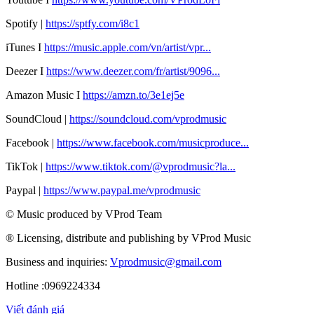
Spotify |
https://sptfy.com/i8c1
iTunes I
https://music.apple.com/vn/artist/vpr...
Deezer I
https://www.deezer.com/fr/artist/9096...
Amazon Music I
https://amzn.to/3e1ej5e​
SoundCloud |
https://soundcloud.com/vprodmusic
Facebook |
https://www.facebook.com/musicproduce...
TikTok |
https://www.tiktok.com/@vprodmusic?la...
Paypal |
https://www.paypal.me/vprodmusic
© Music produced by VProd Team
® Licensing, distribute and publishing by VProd Music
Business and inquiries:
Vprodmusic@gmail.com
Hotline :0969224334
Viết đánh giá