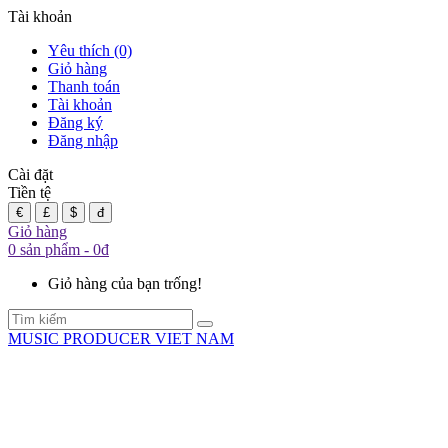
Tài khoản
Yêu thích (0)
Giỏ hàng
Thanh toán
Tài khoản
Đăng ký
Đăng nhập
Cài đặt
Tiền tệ
€
£
$
đ
Giỏ hàng
0 sản phẩm - 0đ
Giỏ hàng của bạn trống!
MUSIC PRODUCER VIET NAM