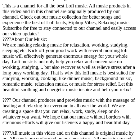
This is a channel for all the best Lofi music. All music products in
this video and in this channel are originally produced by our
channel. Check out our music collection for better songs and
experience the best of Lofi beats, Hiphop Vibes, Relaxing music.
Subscribe for free to stay connected to our channel and easily access
our video updates!
️️????About Our Music:
We are making relaxing music for relaxation, working, studying,
sleeping etc. Kick off your good work with several morning lofi
music will effectively generate enormous energy for your whole
day. Lofi music is not only help you relax and concentrate on
working, studying,... but also recover as well as relieve stress after a
long busy working day. That is why this lofi music is best suited for
studying, working, cooking, like dinner music, background music,
romantic music, relaxation music, or music for stress relief. Let this
beautiful soothing and energetic music inspire and help you relax!
???? Our channel produces and provides music with the massage of
healing and relaxing for everyone in all over the world. We are
creating a space that you can relax, work, study, sleep or do
whatever you want. We hope that our music without borders with
strenuous efforts will give our listeners a happy and beautiful day.
????All music in this video and on this channel is original music by
us. All songs are performed by our musicians. All music is created