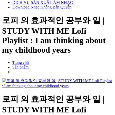
DỊCH VỤ SẢN XUẤT ÂM NHẠC
Download Nhạc Không Bản Quyền
로피 의 효과적인 공부와 일 |
STUDY WITH ME Lofi
Playlist : I am thinking about
my childhood years
Trang chủ
Sản phẩm
로피 의 효과적인 공부와 일 |
STUDY WITH ME Lofi