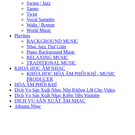
Swing / Jazz
Tango
Twist
Vocal Samples
Waltz / Boston
World Music
Playlists
BACKGROUND MUSIC
Nhạc Jazz Thư Giãn
Piano Background Music
RELAXING MUSIC
TRADITIONAL MUSIC
KHOÁ HỌC ÂM NHẠC
KHÓA HỌC HÒA ÂM PHỐI KHÍ - MUSIC
PRODUCER
HÒA ÂM PHỐI KHÍ
Dịch Vụ Sản Xuất Nhạc Nền Không Lời Cho Video
Dịch Vụ Sản Xuất Nhạc Kiếm Tiền Youtube
DỊCH VỤ SẢN XUẤT ÂM NHẠC
Albums Nhạc