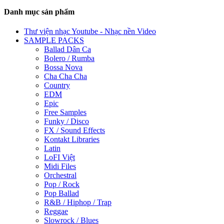
Danh mục sản phẩm
Thư viện nhạc Youtube - Nhạc nền Video
SAMPLE PACKS
Ballad Dân Ca
Bolero / Rumba
Bossa Nova
Cha Cha Cha
Country
EDM
Epic
Free Samples
Funky / Disco
FX / Sound Effects
Kontakt Libraries
Latin
LoFI Việt
Midi Files
Orchestral
Pop / Rock
Pop Ballad
R&B / Hiphop / Trap
Reggae
Slowrock / Blues