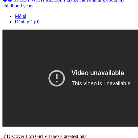
childhood years
Mô tả
Đánh giá (0)
☄️Discover Lofi Girl VTapez's greatest hits: