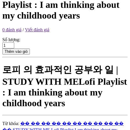
Playlist : I am thinking about
my childhood years
0 đánh giá
/
Viết đánh giá
Số lượng:
Thêm vào giỏ
로피 의 효과적인 공부와 일 |
STUDY WITH MELofi Playlist
: I am thinking about my
childhood years
Từ khóa:
�� �� �� �� �� �� �� �� �� ��
�� STUDY WITH ME Lofi Playlist I am thinking about my