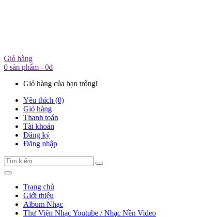
Giỏ hàng
0 sản phẩm - 0đ
Giỏ hàng của bạn trống!
Yêu thích (0)
Giỏ hàng
Thanh toán
Tài khoản
Đăng ký
Đăng nhập
Trang chủ
Giới thiệu
Album Nhạc
Thư Viện Nhạc Youtube / Nhạc Nền Video