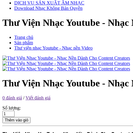
DỊCH VỤ SẢN XUẤT ÂM NHẠC
Download Nhạc Không Bản Quyền
Thư Viện Nhạc Youtube - Nhạc
Trang chủ
Sản phẩm
Thư viện nhạc Youtube - Nhạc nền Video
Thư Viện Nhạc Youtube - Nhạc
0 đánh giá
/
Viết đánh giá
Số lượng:
Thêm vào giỏ