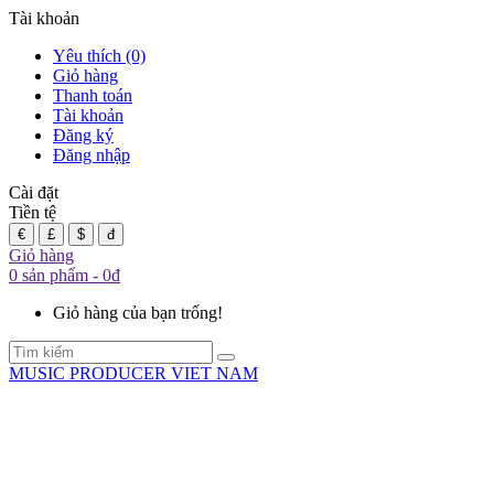
Tài khoản
Yêu thích (0)
Giỏ hàng
Thanh toán
Tài khoản
Đăng ký
Đăng nhập
Cài đặt
Tiền tệ
€
£
$
đ
Giỏ hàng
0 sản phẩm - 0đ
Giỏ hàng của bạn trống!
MUSIC PRODUCER VIET NAM