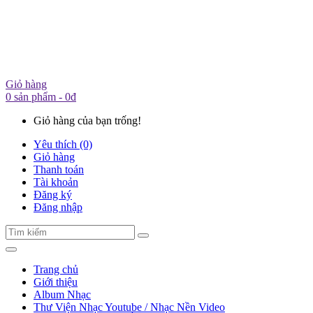
Giỏ hàng
0 sản phẩm - 0đ
Giỏ hàng của bạn trống!
Yêu thích (0)
Giỏ hàng
Thanh toán
Tài khoản
Đăng ký
Đăng nhập
Trang chủ
Giới thiệu
Album Nhạc
Thư Viện Nhạc Youtube / Nhạc Nền Video