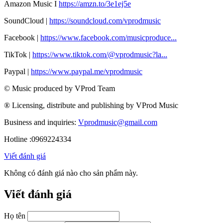
Amazon Music I
https://amzn.to/3e1ej5e​
SoundCloud |
https://soundcloud.com/vprodmusic
Facebook |
https://www.facebook.com/musicproduce...
TikTok |
https://www.tiktok.com/@vprodmusic?la...
Paypal |
https://www.paypal.me/vprodmusic
© Music produced by VProd Team
® Licensing, distribute and publishing by VProd Music
Business and inquiries:
Vprodmusic@gmail.com
Hotline :0969224334
Viết đánh giá
Không có đánh giá nào cho sản phẩm này.
Viết đánh giá
Họ tên