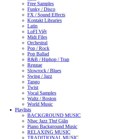
Free Samples
Funky / Disco
FX / Sound Effects
Kontakt Libraries
Latin
LoFI Việt
Midi Files
Orchestral
Pop / Rock
Pop Ballad
R&B / Hiphop / Trap
Reggae
Slowrock / Blues
Swing / Jazz
Tango
Twist
Vocal Samples
Waltz / Boston
World Music
Playlists
BACKGROUND MUSIC
Nhạc Jazz Thư Giãn
Piano Background Music
RELAXING MUSIC
TRADITIONAL MUSIC