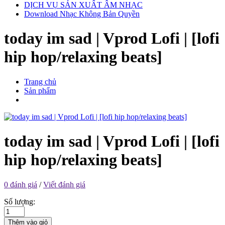
DỊCH VỤ SẢN XUẤT ÂM NHẠC
Download Nhạc Không Bản Quyền
today im sad | Vprod Lofi | [lofi
hip hop/relaxing beats]
Trang chủ
Sản phẩm
today im sad | Vprod Lofi | [lofi
hip hop/relaxing beats]
0 đánh giá
/
Viết đánh giá
Số lượng:
Thêm vào giỏ