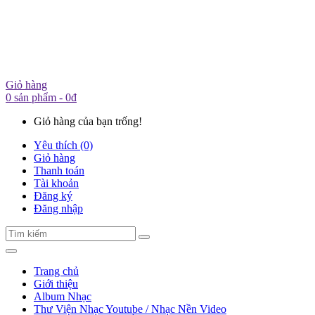
Giỏ hàng
0 sản phẩm - 0đ
Giỏ hàng của bạn trống!
Yêu thích (0)
Giỏ hàng
Thanh toán
Tài khoản
Đăng ký
Đăng nhập
Trang chủ
Giới thiệu
Album Nhạc
Thư Viện Nhạc Youtube / Nhạc Nền Video