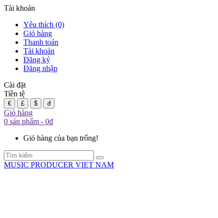
Tài khoản
Yêu thích (0)
Giỏ hàng
Thanh toán
Tài khoản
Đăng ký
Đăng nhập
Cài đặt
Tiền tệ
€
£
$
đ
Giỏ hàng
0 sản phẩm - 0đ
Giỏ hàng của bạn trống!
MUSIC PRODUCER VIET NAM