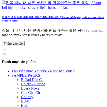
집을 떠나 더 나은 분위기를 만들어주는 좋은 음악 | 3 hour lofi hiphop mix - stress relief -
beats to relax
집을 떠나 더 나은 분위기를 만들어주는 좋은 음악 | 3 hour lofi
hiphop mix - stress relief - beats to relax
Thêm vào giỏ
Danh mục sản phẩm
Thư viện nhạc Youtube - Nhạc nền Video
SAMPLE PACKS
Ballad Dân Ca
Bolero / Rumba
Bossa Nova
Cha Cha Cha
Country
EDM
Epic