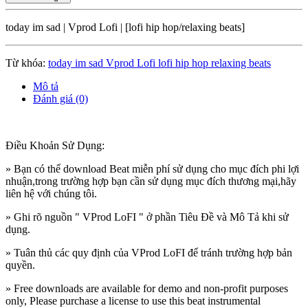
today im sad | Vprod Lofi | [lofi hip hop/relaxing beats]
Từ khóa:
today im sad Vprod Lofi lofi hip hop relaxing beats
Mô tả
Đánh giá (0)
Điều Khoản Sử Dụng:
» Bạn có thể download Beat miễn phí sử dụng cho mục đích phi lợi
nhuận,trong trường hợp bạn cần sử dụng mục đích thương mại,hãy
liên hệ với chúng tôi.
» Ghi rõ nguồn " VProd LoFI " ở phần Tiêu Đề và Mô Tả khi sử
dụng.
» Tuân thủ các quy định của VProd LoFI
để tránh trường hợp bản
quyền.
» Free downloads are available for demo and non-profit purposes
only, Please purchase a license to use this beat instrumental