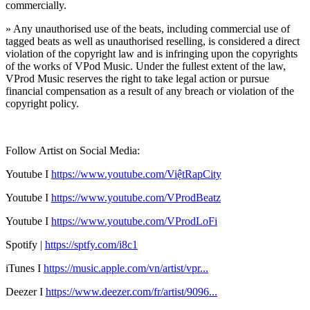
commercially.
» Any unauthorised use of the beats, including commercial use of
tagged beats as well as unauthorised reselling, is considered a direct
violation of the copyright law and is infringing upon the copyrights
of the works of VPod Music. Under the fullest extent of the law,
VProd Music reserves the right to take legal action or pursue
financial compensation as a result of any breach or violation of the
copyright policy.
Follow Artist on Social Media:
Youtube I
https://
www.youtube.com/ViệtRapCity
Youtube I
https://www.youtube.com/VProdBeatz
Youtube I
https://www.youtube.com/VProdLoFi
Spotify |
https://sptfy.com/i8c1
iTunes I
https://music.apple.com/vn/artist/vpr...
Deezer I
https://www.deezer.com/fr/artist/9096...