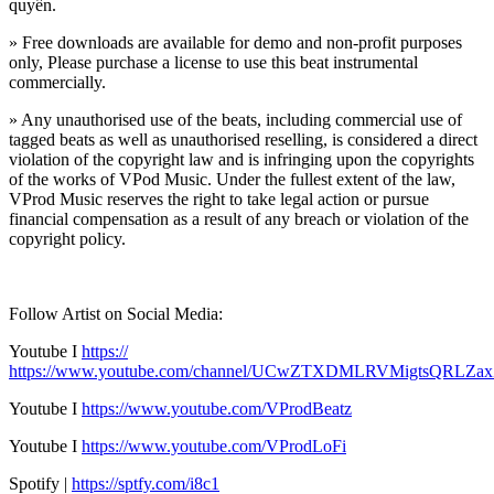
quyền.
» Free downloads are available for demo and non-profit purposes
only, Please purchase a license to use this beat instrumental
commercially.
» Any unauthorised use of the beats, including commercial use of
tagged beats as well as unauthorised reselling, is considered a direct
violation of the copyright law and is infringing upon the copyrights
of the works of VPod Music. Under the fullest extent of the law,
VProd Music reserves the right to take legal action or pursue
financial compensation as a result of any breach or violation of the
copyright policy.
Follow Artist on Social Media:
Youtube I
https://
https://www.youtube.com/channel/UCwZTXDMLRVMigtsQRLZa
Youtube I
https://www.youtube.com/VProdBeatz
Youtube I
https://www.youtube.com/VProdLoFi
Spotify |
https://sptfy.com/i8c1