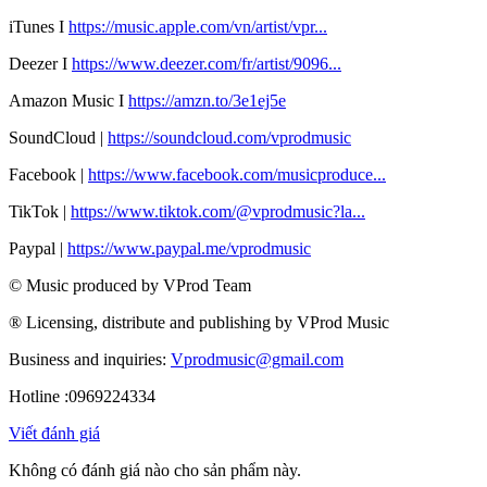
iTunes I
https://music.apple.com/vn/artist/vpr...
Deezer I
https://www.deezer.com/fr/artist/9096...
Amazon Music I
https://amzn.to/3e1ej5e​
SoundCloud |
https://soundcloud.com/vprodmusic
Facebook |
https://www.facebook.com/musicproduce...
TikTok |
https://www.tiktok.com/@vprodmusic?la...
Paypal |
https://www.paypal.me/vprodmusic
© Music produced by VProd Team
® Licensing, distribute and publishing by VProd Music
Business and inquiries:
Vprodmusic@gmail.com
Hotline :0969224334
Viết đánh giá
Không có đánh giá nào cho sản phẩm này.