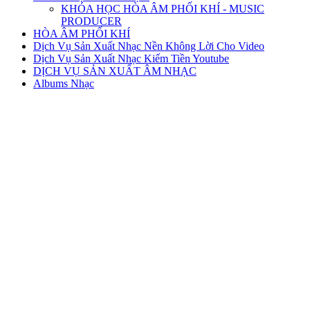
KHÓA HỌC HÒA ÂM PHỐI KHÍ - MUSIC
PRODUCER
HÒA ÂM PHỐI KHÍ
Dịch Vụ Sản Xuất Nhạc Nền Không Lời Cho Video
Dịch Vụ Sản Xuất Nhạc Kiếm Tiền Youtube
DỊCH VỤ SẢN XUẤT ÂM NHẠC
Albums Nhạc