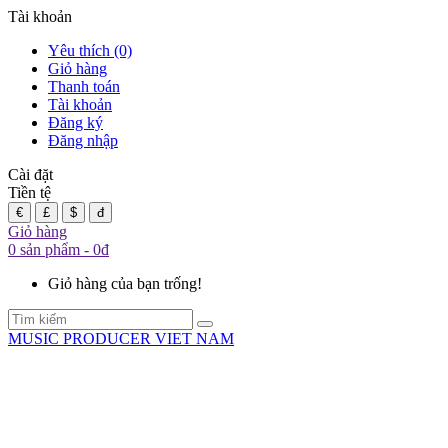
Tài khoản
Yêu thích (0)
Giỏ hàng
Thanh toán
Tài khoản
Đăng ký
Đăng nhập
Cài đặt
Tiền tệ
€
£
$
đ
Giỏ hàng
0 sản phẩm - 0đ
Giỏ hàng của bạn trống!
MUSIC PRODUCER VIET NAM