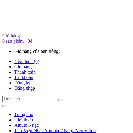
Giỏ hàng
0 sản phẩm - 0đ
Giỏ hàng của bạn trống!
Yêu thích (0)
Giỏ hàng
Thanh toán
Tài khoản
Đăng ký
Đăng nhập
Trang chủ
Giới thiệu
Album Nhạc
Thư Viện Nhạc Youtube / Nhạc Nền Video