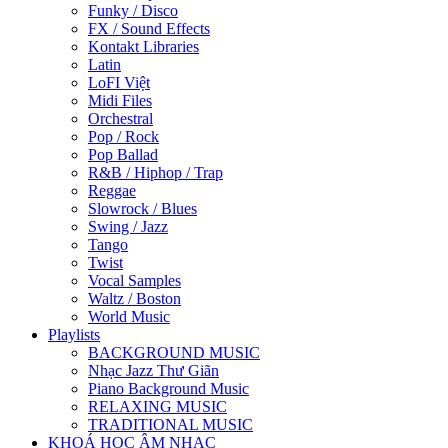
Funky / Disco
FX / Sound Effects
Kontakt Libraries
Latin
LoFI Việt
Midi Files
Orchestral
Pop / Rock
Pop Ballad
R&B / Hiphop / Trap
Reggae
Slowrock / Blues
Swing / Jazz
Tango
Twist
Vocal Samples
Waltz / Boston
World Music
Playlists
BACKGROUND MUSIC
Nhạc Jazz Thư Giãn
Piano Background Music
RELAXING MUSIC
TRADITIONAL MUSIC
KHOÁ HỌC ÂM NHẠC