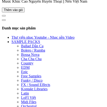
Music Khúc Cao Nguyên Huyền Thoại || Nền Việt Nam
Thêm vào giỏ
Danh mục sản phẩm
Thư viện nhạc Youtube - Nhạc nền Video
SAMPLE PACKS
Ballad Dân Ca
Bolero / Rumba
Bossa Nova
Cha Cha Cha
Country
EDM
Epic
Free Samples
Funky / Disco
FX / Sound Effects
Kontakt Libraries
Latin
LoFI Việt
Midi Files
Orchestral