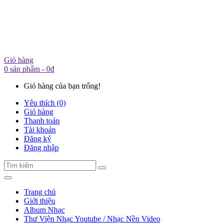
Giỏ hàng
0 sản phẩm - 0đ
Giỏ hàng của bạn trống!
Yêu thích (0)
Giỏ hàng
Thanh toán
Tài khoản
Đăng ký
Đăng nhập
Trang chủ
Giới thiệu
Album Nhạc
Thư Viện Nhạc Youtube / Nhạc Nền Video