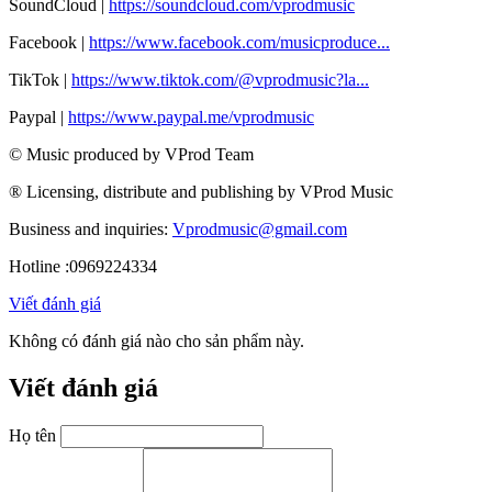
SoundCloud |
https://soundcloud.com/vprodmusic
Facebook |
https://www.facebook.com/musicproduce...
TikTok |
https://www.tiktok.com/@vprodmusic?la...
Paypal |
https://www.paypal.me/vprodmusic
© Music produced by VProd Team
® Licensing, distribute and publishing by VProd Music
Business and inquiries:
Vprodmusic@gmail.com
Hotline :0969224334
Viết đánh giá
Không có đánh giá nào cho sản phẩm này.
Viết đánh giá
Họ tên