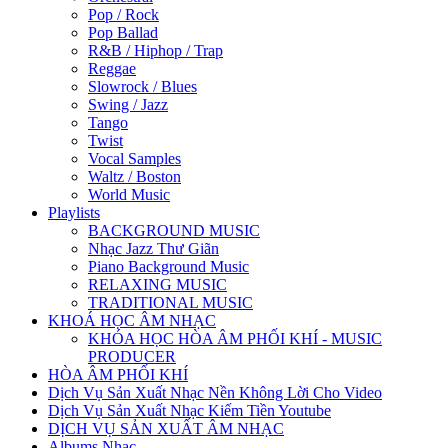
Pop / Rock
Pop Ballad
R&B / Hiphop / Trap
Reggae
Slowrock / Blues
Swing / Jazz
Tango
Twist
Vocal Samples
Waltz / Boston
World Music
Playlists
BACKGROUND MUSIC
Nhạc Jazz Thư Giãn
Piano Background Music
RELAXING MUSIC
TRADITIONAL MUSIC
KHOÁ HỌC ÂM NHẠC
KHÓA HỌC HÒA ÂM PHỐI KHÍ - MUSIC
PRODUCER
HÒA ÂM PHỐI KHÍ
Dịch Vụ Sản Xuất Nhạc Nền Không Lời Cho Video
Dịch Vụ Sản Xuất Nhạc Kiếm Tiền Youtube
DỊCH VỤ SẢN XUẤT ÂM NHẠC
Albums Nhạc