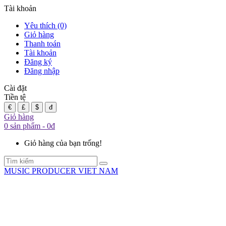
Tài khoản
Yêu thích (0)
Giỏ hàng
Thanh toán
Tài khoản
Đăng ký
Đăng nhập
Cài đặt
Tiền tệ
€
£
$
đ
Giỏ hàng
0 sản phẩm - 0đ
Giỏ hàng của bạn trống!
MUSIC PRODUCER VIET NAM