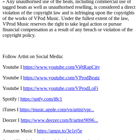
» Any unauthorised use of the beats, including commercial use of
tagged beats as well as unauthorised reselling, is considered a direct
violation of the copyright law and is infringing upon the copyrights
of the works of VPod Music. Under the fullest extent of the law,
VProd Music reserves the right to take legal action or pursue
financial compensation as a result of any breach or violation of the
copyright policy.
Follow Artist on Social Media:
Youtube I
https://
www.youtube.com/ViệtRapCity
Youtube I
https://www.youtube.com/VProdBeatz
Youtube I
https://www.youtube.com/VProdLoFi
Spotify |
https://sptfy.com/i8c1
iTunes I
https://music.apple.com/vn/artist/vpr...
Deezer I
https://www.deezer.com/fr/artist/9096...
Amazon Music I
https://amzn.to/3e1ej5e​