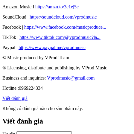
Amazon Music I
https://amzn.to/3e1ej5e​
SoundCloud |
https://soundcloud.com/vprodmusic
Facebook |
https://www.facebook.com/musicproduce...
TikTok |
https://www.tiktok.com/@vprodmusic?la...
Paypal |
https://www.paypal.me/vprodmusic
© Music produced by VProd Team
® Licensing, distribute and publishing by VProd Music
Business and inquiries:
Vprodmusic@gmail.com
Hotline :0969224334
Viết đánh giá
Không có đánh giá nào cho sản phẩm này.
Viết đánh giá