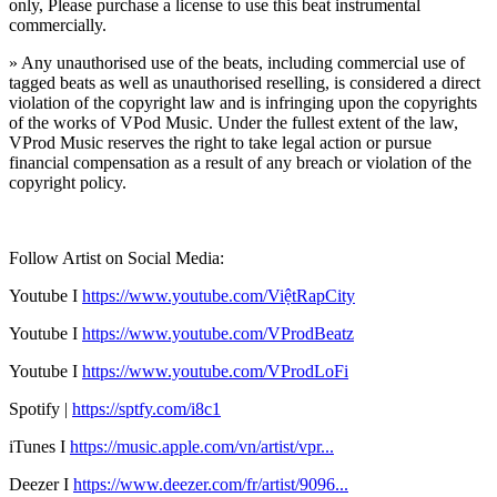
only, Please purchase a license to use this beat instrumental
commercially.
» Any unauthorised use of the beats, including commercial use of
tagged beats as well as unauthorised reselling, is considered a direct
violation of the copyright law and is infringing upon the copyrights
of the works of VPod Music. Under the fullest extent of the law,
VProd Music reserves the right to take legal action or pursue
financial compensation as a result of any breach or violation of the
copyright policy.
Follow Artist on Social Media:
Youtube I
https://
www.youtube.com/ViệtRapCity
Youtube I
https://www.youtube.com/VProdBeatz
Youtube I
https://www.youtube.com/VProdLoFi
Spotify |
https://sptfy.com/i8c1
iTunes I
https://music.apple.com/vn/artist/vpr...
Deezer I
https://www.deezer.com/fr/artist/9096...