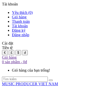
Tài khoản
Yêu thích (0)
Giỏ hàng
Thanh toán
Tài khoản
Đăng ký
Đăng nhập
Cài đặt
Tiền tệ
€
£
$
đ
Giỏ hàng
0 sản phẩm - 0đ
Giỏ hàng của bạn trống!
MUSIC PRODUCER VIET NAM