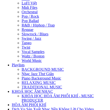
LoFI Việt
Midi Files
Orchestral
Pop / Rock
Pop Ballad
R&B / Hiphop / Trap
Reggae
Slowrock / Blues
Swing / Jazz
Tango
Twist
Vocal Samples
Waltz / Boston
World Music
Playlists
BACKGROUND MUSIC
Nhạc Jazz Thư Giãn
Piano Background Music
RELAXING MUSIC
TRADITIONAL MUSIC
KHOÁ HỌC ÂM NHẠC
KHÓA HỌC HÒA ÂM PHỐI KHÍ - MUSIC
PRODUCER
HÒA ÂM PHỐI KHÍ
Dịch Vụ Sản Xuất Nhạc Nền Không Lời Cho Video