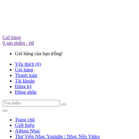
Giỏ hàng
0 sản phẩm - 0đ
Giỏ hàng của bạn trống!
Yêu thích (0)
Giỏ hàng
Thanh toán
Tài khoản
Đăng ký
Đăng nhập
Trang chủ
Giới thiệu
Album Nhạc
Thư Viện Nhạc Youtube / Nhạc Nền Video