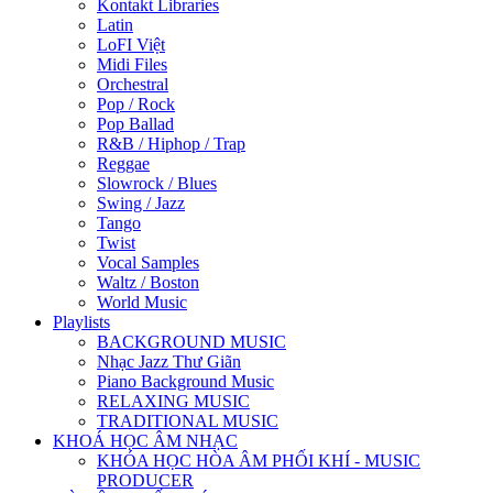
Kontakt Libraries
Latin
LoFI Việt
Midi Files
Orchestral
Pop / Rock
Pop Ballad
R&B / Hiphop / Trap
Reggae
Slowrock / Blues
Swing / Jazz
Tango
Twist
Vocal Samples
Waltz / Boston
World Music
Playlists
BACKGROUND MUSIC
Nhạc Jazz Thư Giãn
Piano Background Music
RELAXING MUSIC
TRADITIONAL MUSIC
KHOÁ HỌC ÂM NHẠC
KHÓA HỌC HÒA ÂM PHỐI KHÍ - MUSIC
PRODUCER