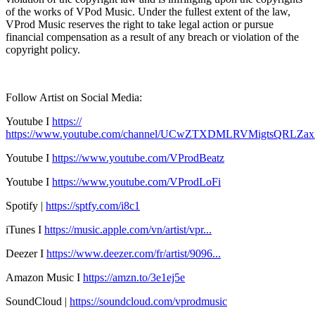
of the works of VPod Music. Under the fullest extent of the law,
VProd Music reserves the right to take legal action or pursue
financial compensation as a result of any breach or violation of the
copyright policy.
Follow Artist on Social Media:
Youtube I
https://
https://www.youtube.com/channel/UCwZTXDMLRVMigtsQRLZa
Youtube I
https://www.youtube.com/VProdBeatz
Youtube I
https://www.youtube.com/VProdLoFi
Spotify |
https://sptfy.com/i8c1
iTunes I
https://music.apple.com/vn/artist/vpr...
Deezer I
https://www.deezer.com/fr/artist/9096...
Amazon Music I
https://amzn.to/3e1ej5e​
SoundCloud |
https://soundcloud.com/vprodmusic