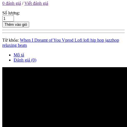
0 đánh giá
/
Viết đánh giá
Số lượng:
Thêm vào giỏ
Từ khóa:
When I Dreamt of You Vprod Lofi lofi hip hop jazzhop
relaxing beats
Mô tả
Đánh giá (0)