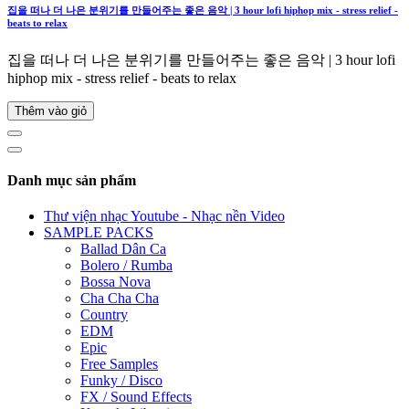
집을 떠나 더 나은 분위기를 만들어주는 좋은 음악 | 3 hour lofi hiphop mix - stress relief -
beats to relax
집을 떠나 더 나은 분위기를 만들어주는 좋은 음악 | 3 hour lofi
hiphop mix - stress relief - beats to relax
Thêm vào giỏ
Danh mục sản phẩm
Thư viện nhạc Youtube - Nhạc nền Video
SAMPLE PACKS
Ballad Dân Ca
Bolero / Rumba
Bossa Nova
Cha Cha Cha
Country
EDM
Epic
Free Samples
Funky / Disco
FX / Sound Effects