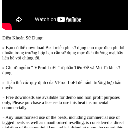
Điều Khoản Sử Dụng:
» Bạn có thể download Beat miễn phí sử dụng cho mục đích phi lợi
nhuận,trong trường hợp bạn cần sử dụng mục đích thương mại,hãy
liên hệ với chúng tôi.
» Ghi rõ nguồn " VProd LoFI " ở phần Tiêu Đề và Mô Tả khi sử
dụng.
» Tuân thủ các quy định của VProd LoFI
để tránh trường hợp bản
quyền.
» Free downloads are available for demo and non-profit purposes
only, Please purchase a license to use this beat instrumental
commercially.
» Any unauthorised use of the beats, including commercial use of
tagged beats as well as unauthorised reselling, is considered a direct
violation of the copyright law and is infringing upon the copyrights