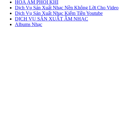
HÒA ÂM PHỐI KHÍ
Dịch Vụ Sản Xuất Nhạc Nền Không Lời Cho Video
Dịch Vụ Sản Xuất Nhạc Kiếm Tiền Youtube
DỊCH VỤ SẢN XUẤT ÂM NHẠC
Albums Nhạc