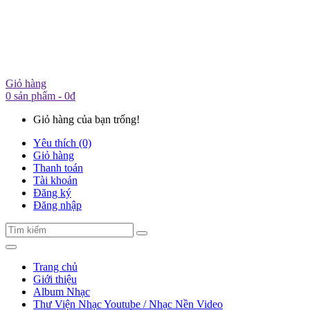
Giỏ hàng
0 sản phẩm - 0đ
Giỏ hàng của bạn trống!
Yêu thích (0)
Giỏ hàng
Thanh toán
Tài khoản
Đăng ký
Đăng nhập
Trang chủ
Giới thiệu
Album Nhạc
Thư Viện Nhạc Youtube / Nhạc Nền Video