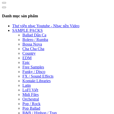
Danh mục sản phẩm
Thư viện nhạc Youtube - Nhạc nền Video
SAMPLE PACKS
Ballad Dân Ca
Bolero / Rumba
Bossa Nova
Cha Cha Cha
Country
EDM
Epic
Free Samples
Funky / Disco
FX / Sound Effects
Kontakt Libraries
Latin
LoFI Việt
Midi Files
Orchestral
Pop / Rock
Pop Ballad
R&B / Hiphop / Trap