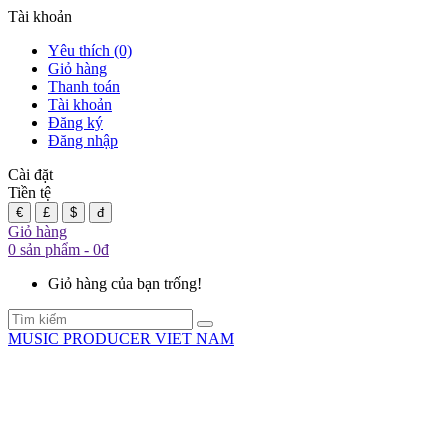
Tài khoản
Yêu thích (0)
Giỏ hàng
Thanh toán
Tài khoản
Đăng ký
Đăng nhập
Cài đặt
Tiền tệ
€
£
$
đ
Giỏ hàng
0 sản phẩm - 0đ
Giỏ hàng của bạn trống!
MUSIC PRODUCER VIET NAM