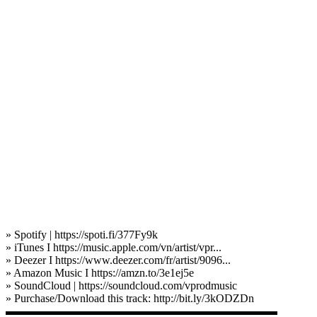
» Spotify | https://spoti.fi/377Fy9k
» iTunes I https://music.apple.com/vn/artist/vpr...
» Deezer I https://www.deezer.com/fr/artist/9096...
» Amazon Music I https://amzn.to/3e1ej5e
» SoundCloud | https://soundcloud.com/vprodmusic
» Purchase/Download this track: http://bit.ly/3kODZDn
▬▬▬▬▬▬▬▬▬▬▬▬▬▬▬▬▬▬▬▬▬▬▬▬