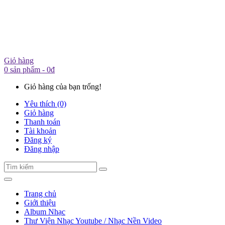
Giỏ hàng
0 sản phẩm - 0đ
Giỏ hàng của bạn trống!
Yêu thích (0)
Giỏ hàng
Thanh toán
Tài khoản
Đăng ký
Đăng nhập
Trang chủ
Giới thiệu
Album Nhạc
Thư Viện Nhạc Youtube / Nhạc Nền Video