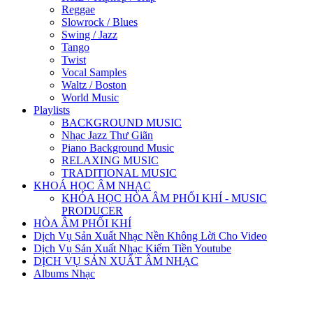
Reggae
Slowrock / Blues
Swing / Jazz
Tango
Twist
Vocal Samples
Waltz / Boston
World Music
Playlists
BACKGROUND MUSIC
Nhạc Jazz Thư Giãn
Piano Background Music
RELAXING MUSIC
TRADITIONAL MUSIC
KHOÁ HỌC ÂM NHẠC
KHÓA HỌC HÒA ÂM PHỐI KHÍ - MUSIC
PRODUCER
HÒA ÂM PHỐI KHÍ
Dịch Vụ Sản Xuất Nhạc Nền Không Lời Cho Video
Dịch Vụ Sản Xuất Nhạc Kiếm Tiền Youtube
DỊCH VỤ SẢN XUẤT ÂM NHẠC
Albums Nhạc