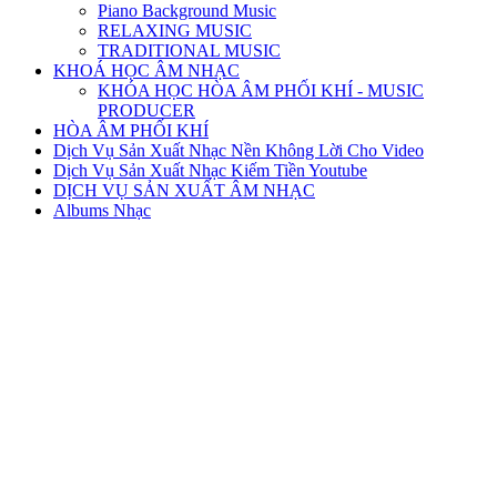
Piano Background Music
RELAXING MUSIC
TRADITIONAL MUSIC
KHOÁ HỌC ÂM NHẠC
KHÓA HỌC HÒA ÂM PHỐI KHÍ - MUSIC
PRODUCER
HÒA ÂM PHỐI KHÍ
Dịch Vụ Sản Xuất Nhạc Nền Không Lời Cho Video
Dịch Vụ Sản Xuất Nhạc Kiếm Tiền Youtube
DỊCH VỤ SẢN XUẤT ÂM NHẠC
Albums Nhạc