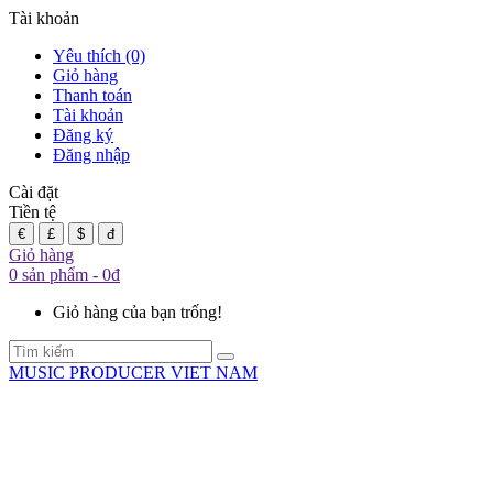
Tài khoản
Yêu thích (0)
Giỏ hàng
Thanh toán
Tài khoản
Đăng ký
Đăng nhập
Cài đặt
Tiền tệ
€
£
$
đ
Giỏ hàng
0 sản phẩm - 0đ
Giỏ hàng của bạn trống!
MUSIC PRODUCER VIET NAM