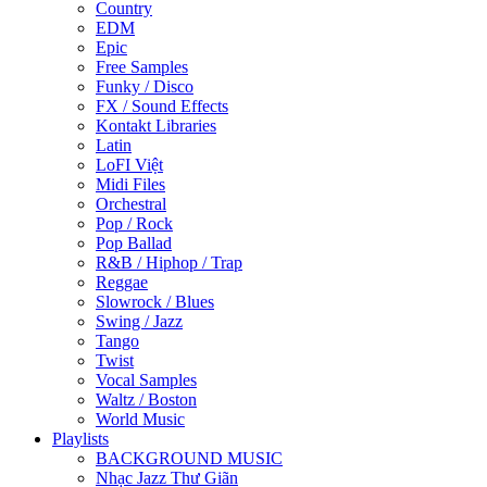
Country
EDM
Epic
Free Samples
Funky / Disco
FX / Sound Effects
Kontakt Libraries
Latin
LoFI Việt
Midi Files
Orchestral
Pop / Rock
Pop Ballad
R&B / Hiphop / Trap
Reggae
Slowrock / Blues
Swing / Jazz
Tango
Twist
Vocal Samples
Waltz / Boston
World Music
Playlists
BACKGROUND MUSIC
Nhạc Jazz Thư Giãn