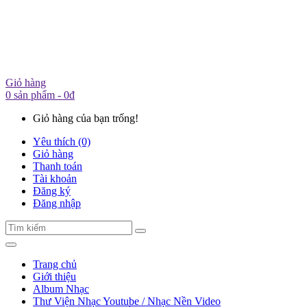
Giỏ hàng
0 sản phẩm - 0đ
Giỏ hàng của bạn trống!
Yêu thích (0)
Giỏ hàng
Thanh toán
Tài khoản
Đăng ký
Đăng nhập
Trang chủ
Giới thiệu
Album Nhạc
Thư Viện Nhạc Youtube / Nhạc Nền Video