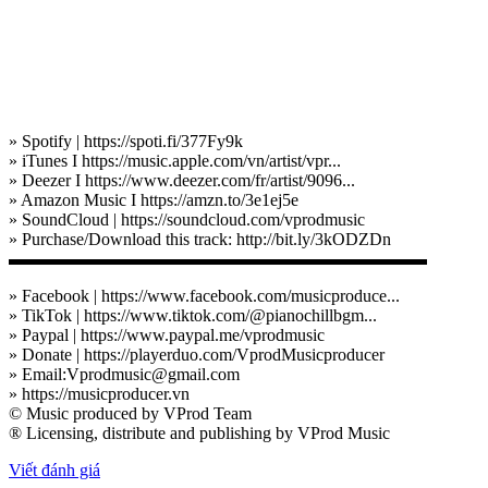
» Spotify | https://spoti.fi/377Fy9k
» iTunes I https://music.apple.com/vn/artist/vpr...
» Deezer I https://www.deezer.com/fr/artist/9096...
» Amazon Music I https://amzn.to/3e1ej5e
» SoundCloud | https://soundcloud.com/vprodmusic
» Purchase/Download this track: http://bit.ly/3kODZDn
▬▬▬▬▬▬▬▬▬▬▬▬▬▬▬▬▬▬▬▬▬▬▬▬
» Facebook | https://www.facebook.com/musicproduce...
» TikTok | https://www.tiktok.com/@pianochillbgm...
» Paypal | https://www.paypal.me/vprodmusic
» Donate | https://playerduo.com/VprodMusicproducer
» Email:Vprodmusic@gmail.com
» https://musicproducer.vn
© Music produced by VProd Team
® Licensing, distribute and publishing by VProd Music
Viết đánh giá