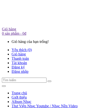
Giỏ hàng
0 sản phẩm - 0đ
Giỏ hàng của bạn trống!
Yêu thích (0)
Giỏ hàng
Thanh toán
Tài khoản
Đăng ký
Đăng nhập
Trang chủ
Giới thiệu
Album Nhạc
Thư Viện Nhạc Youtube / Nhạc Nền Video