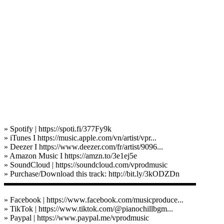
» Spotify | https://spoti.fi/377Fy9k
» iTunes I https://music.apple.com/vn/artist/vpr...
» Deezer I https://www.deezer.com/fr/artist/9096...
» Amazon Music I https://amzn.to/3e1ej5e
» SoundCloud | https://soundcloud.com/vprodmusic
» Purchase/Download this track: http://bit.ly/3kODZDn
▬▬▬▬▬▬▬▬▬▬▬▬▬▬▬▬▬▬▬▬▬▬▬▬
» Facebook | https://www.facebook.com/musicproduce...
» TikTok | https://www.tiktok.com/@pianochillbgm...
» Paypal | https://www.paypal.me/vprodmusic