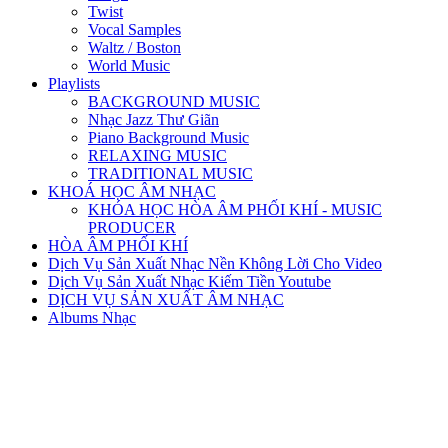
Twist
Vocal Samples
Waltz / Boston
World Music
Playlists
BACKGROUND MUSIC
Nhạc Jazz Thư Giãn
Piano Background Music
RELAXING MUSIC
TRADITIONAL MUSIC
KHOÁ HỌC ÂM NHẠC
KHÓA HỌC HÒA ÂM PHỐI KHÍ - MUSIC
PRODUCER
HÒA ÂM PHỐI KHÍ
Dịch Vụ Sản Xuất Nhạc Nền Không Lời Cho Video
Dịch Vụ Sản Xuất Nhạc Kiếm Tiền Youtube
DỊCH VỤ SẢN XUẤT ÂM NHẠC
Albums Nhạc