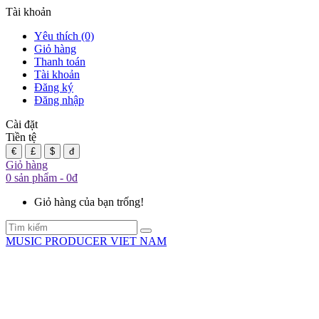
Tài khoản
Yêu thích (0)
Giỏ hàng
Thanh toán
Tài khoản
Đăng ký
Đăng nhập
Cài đặt
Tiền tệ
€
£
$
đ
Giỏ hàng
0 sản phẩm - 0đ
Giỏ hàng của bạn trống!
MUSIC PRODUCER VIET NAM