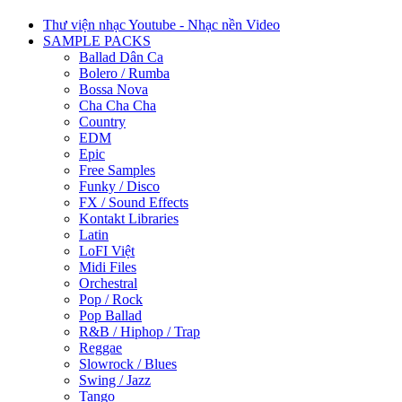
Thư viện nhạc Youtube - Nhạc nền Video
SAMPLE PACKS
Ballad Dân Ca
Bolero / Rumba
Bossa Nova
Cha Cha Cha
Country
EDM
Epic
Free Samples
Funky / Disco
FX / Sound Effects
Kontakt Libraries
Latin
LoFI Việt
Midi Files
Orchestral
Pop / Rock
Pop Ballad
R&B / Hiphop / Trap
Reggae
Slowrock / Blues
Swing / Jazz
Tango