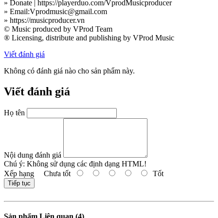
» Donate | https://playerduo.com/VprodMusicproducer
» Email:Vprodmusic@gmail.com
» https://musicproducer.vn
© Music produced by VProd Team
® Licensing, distribute and publishing by VProd Music
Viết đánh giá
Không có đánh giá nào cho sản phẩm này.
Viết đánh giá
Họ tên
Nội dung đánh giá
Chú ý:
Không sử dụng các định dạng HTML!
Xếp hạng
Chưa tốt
Tốt
Tiếp tục
Sản phẩm Liên quan (4)