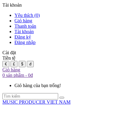
Tài khoản
Yêu thích (0)
Giỏ hàng
Thanh toán
Tài khoản
Đăng ký
Đăng nhập
Cài đặt
Tiền tệ
€
£
$
đ
Giỏ hàng
0 sản phẩm - 0đ
Giỏ hàng của bạn trống!
MUSIC PRODUCER VIET NAM