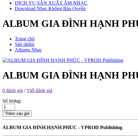
DỊCH VỤ SẢN XUẤT ÂM NHẠC
Download Nhạc Không Bản Quyền
ALBUM GIA ĐÌNH HẠNH PHÚC
Trang chủ
Sản phẩm
Albums Nhạc
ALBUM GIA ĐÌNH HẠNH PHÚC
0 đánh giá
/
Viết đánh giá
Số lượng:
Thêm vào giỏ
ALBUM GIA ĐÌNH HẠNH PHÚC - VPROD Publishing