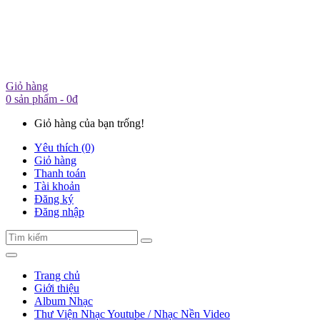
Giỏ hàng
0 sản phẩm - 0đ
Giỏ hàng của bạn trống!
Yêu thích (0)
Giỏ hàng
Thanh toán
Tài khoản
Đăng ký
Đăng nhập
Trang chủ
Giới thiệu
Album Nhạc
Thư Viện Nhạc Youtube / Nhạc Nền Video