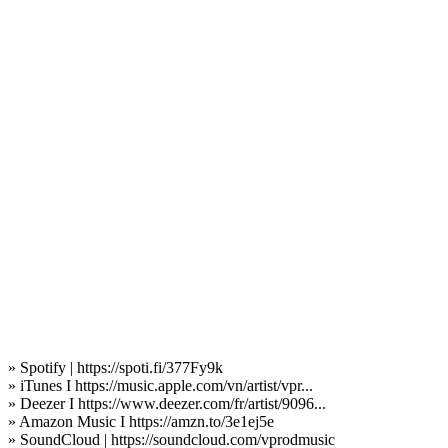
» Spotify | https://spoti.fi/377Fy9k
» iTunes I https://music.apple.com/vn/artist/vpr...
» Deezer I https://www.deezer.com/fr/artist/9096...
» Amazon Music I https://amzn.to/3e1ej5e
» SoundCloud | https://soundcloud.com/vprodmusic