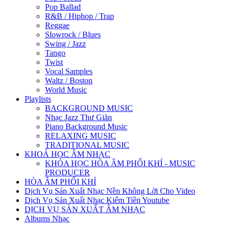
Pop Ballad
R&B / Hiphop / Trap
Reggae
Slowrock / Blues
Swing / Jazz
Tango
Twist
Vocal Samples
Waltz / Boston
World Music
Playlists
BACKGROUND MUSIC
Nhạc Jazz Thư Giãn
Piano Background Music
RELAXING MUSIC
TRADITIONAL MUSIC
KHOÁ HỌC ÂM NHẠC
KHÓA HỌC HÒA ÂM PHỐI KHÍ - MUSIC
PRODUCER
HÒA ÂM PHỐI KHÍ
Dịch Vụ Sản Xuất Nhạc Nền Không Lời Cho Video
Dịch Vụ Sản Xuất Nhạc Kiếm Tiền Youtube
DỊCH VỤ SẢN XUẤT ÂM NHẠC
Albums Nhạc