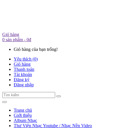
Giỏ hàng
0 sản phẩm - 0đ
Giỏ hàng của bạn trống!
Yêu thích (0)
Giỏ hàng
Thanh toán
Tài khoản
Đăng ký
Đăng nhập
Trang chủ
Giới thiệu
Album Nhạc
Thư Viện Nhạc Youtube / Nhạc Nền Video