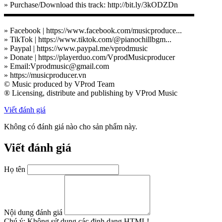
» Purchase/Download this track: http://bit.ly/3kODZDn
▬▬▬▬▬▬▬▬▬▬▬▬▬▬▬▬▬▬▬▬▬▬▬▬
» Facebook | https://www.facebook.com/musicproduce...
» TikTok | https://www.tiktok.com/@pianochillbgm...
» Paypal | https://www.paypal.me/vprodmusic
» Donate | https://playerduo.com/VprodMusicproducer
» Email:Vprodmusic@gmail.com
» https://musicproducer.vn
© Music produced by VProd Team
® Licensing, distribute and publishing by VProd Music
Viết đánh giá
Không có đánh giá nào cho sản phẩm này.
Viết đánh giá
Họ tên
Nội dung đánh giá
Chú ý:
Không sử dụng các định dạng HTML!