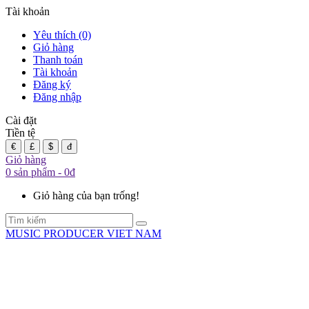
Tài khoản
Yêu thích (0)
Giỏ hàng
Thanh toán
Tài khoản
Đăng ký
Đăng nhập
Cài đặt
Tiền tệ
€
£
$
đ
Giỏ hàng
0 sản phẩm - 0đ
Giỏ hàng của bạn trống!
MUSIC PRODUCER VIET NAM