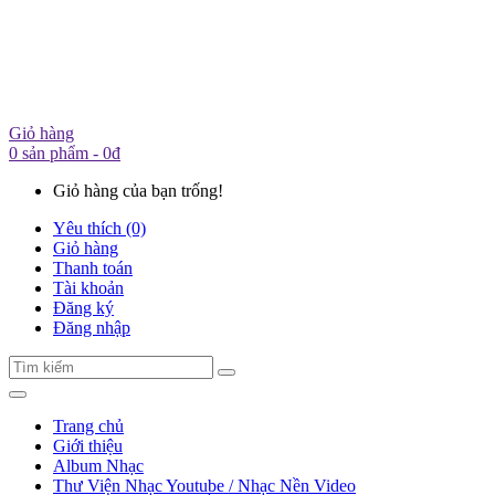
Giỏ hàng
0 sản phẩm - 0đ
Giỏ hàng của bạn trống!
Yêu thích (0)
Giỏ hàng
Thanh toán
Tài khoản
Đăng ký
Đăng nhập
Trang chủ
Giới thiệu
Album Nhạc
Thư Viện Nhạc Youtube / Nhạc Nền Video