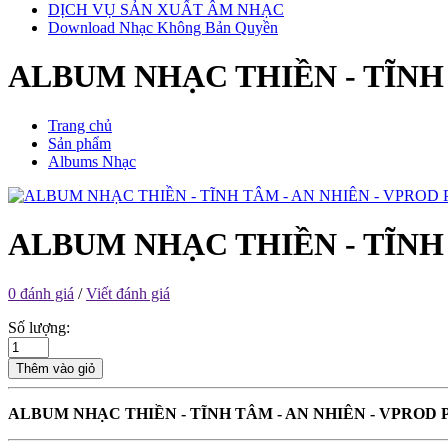
DỊCH VỤ SẢN XUẤT ÂM NHẠC
Download Nhạc Không Bản Quyền
ALBUM NHẠC THIỀN - TĨNH T
Trang chủ
Sản phẩm
Albums Nhạc
ALBUM NHẠC THIỀN - TĨNH T
0 đánh giá
/
Viết đánh giá
Số lượng:
Thêm vào giỏ
ALBUM NHẠC THIỀN - TĨNH TÂM - AN NHIÊN - VPROD Pu