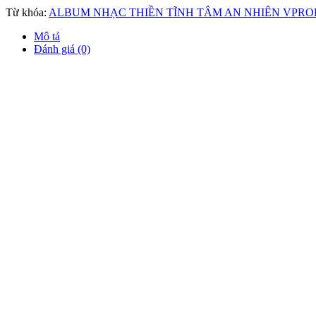
Từ khóa:
ALBUM NHẠC THIỀN TĨNH TÂM AN NHIÊN VPROD P
Mô tả
Đánh giá (0)