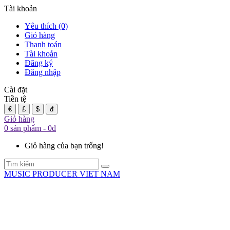
Tài khoản
Yêu thích (0)
Giỏ hàng
Thanh toán
Tài khoản
Đăng ký
Đăng nhập
Cài đặt
Tiền tệ
€
£
$
đ
Giỏ hàng
0 sản phẩm - 0đ
Giỏ hàng của bạn trống!
MUSIC PRODUCER VIET NAM