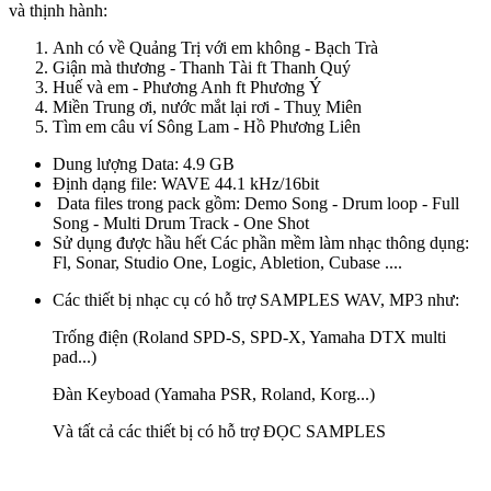
và thịnh hành:
Anh có về Quảng Trị với em không - Bạch Trà
Giận mà thương - Thanh Tài ft Thanh Quý
Huế và em - Phương Anh ft Phương Ý
Miền Trung ơi, nước mắt lại rơi - Thuỵ Miên
Tìm em câu ví Sông Lam - Hồ Phương Liên
Dung lượng Data: 4.9 GB
Định dạng file: WAVE 44.1 kHz/16bit
Data files trong pack gồm: Demo Song - Drum loop - Full
Song - Multi Drum Track - One Shot
Sử dụng được hầu hết Các phần mềm làm nhạc thông dụng:
Fl, Sonar, Studio One, Logic, Abletion, Cubase ....
Các thiết bị nhạc cụ có hỗ trợ SAMPLES WAV, MP3 như:
Trống điện (Roland SPD-S, SPD-X, Yamaha DTX multi
pad...)
Đàn Keyboad (Yamaha PSR, Roland, Korg...)
Và tất cả các thiết bị có hỗ trợ ĐỌC SAMPLES