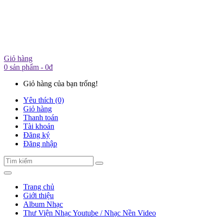
Giỏ hàng
0 sản phẩm - 0đ
Giỏ hàng của bạn trống!
Yêu thích (0)
Giỏ hàng
Thanh toán
Tài khoản
Đăng ký
Đăng nhập
Trang chủ
Giới thiệu
Album Nhạc
Thư Viện Nhạc Youtube / Nhạc Nền Video