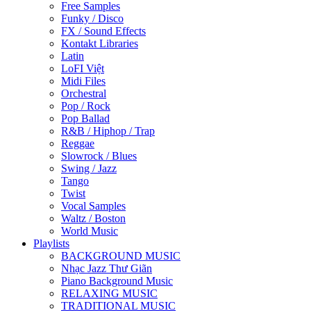
Free Samples
Funky / Disco
FX / Sound Effects
Kontakt Libraries
Latin
LoFI Việt
Midi Files
Orchestral
Pop / Rock
Pop Ballad
R&B / Hiphop / Trap
Reggae
Slowrock / Blues
Swing / Jazz
Tango
Twist
Vocal Samples
Waltz / Boston
World Music
Playlists
BACKGROUND MUSIC
Nhạc Jazz Thư Giãn
Piano Background Music
RELAXING MUSIC
TRADITIONAL MUSIC