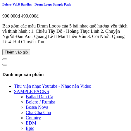
Bolero Vol.8 Bundles - Drum Loops Sample Pack
990,000đ
499,000đ
Bao gồm các mẫu Drum Loops của 5 bài nhạc quê hương yêu thích
và thịnh hành : 1. Chiều Tây Đô - Hoàng Thục Linh 2. Chuyện
Người Đan Áo - Quang Lê ft Mai Thiên Vân 3. Cõi Nhớ - Quang
Lê 4. Hai Chuyến Tàu…
Thêm vào giỏ
Danh mục sản phẩm
Thư viện nhạc Youtube - Nhạc nền Video
SAMPLE PACKS
Ballad Dân Ca
Bolero / Rumba
Bossa Nova
Cha Cha Cha
Country
EDM
Epic