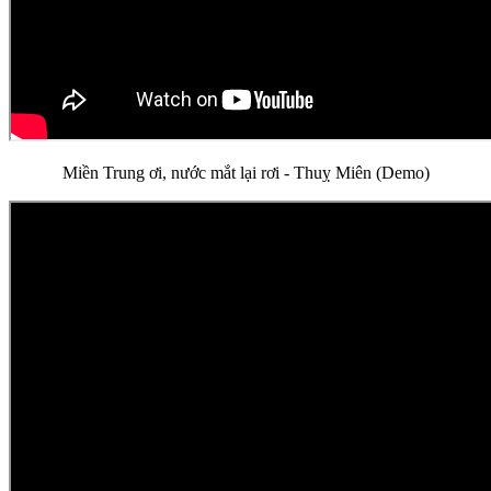
Miền Trung ơi, nước mắt lại rơi - Thuỵ Miên (Demo)