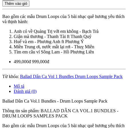
Thêm vào giỏ
Bao gồm các mẫu Drum Loops của 5 bài nhạc quê hương yêu thích
và thịnh hành:
Anh có về Quảng Trị với em không - Bạch Trà
Giận mà thương - Thanh Tài ft Thanh Quý
Huế và em - Phương Anh ft Phương Ý
Miền Trung ơi, nước mắt lại rơi - Thuỵ Miên
Tìm em câu ví Sông Lam - Hồ Phương Liên
499,000đ
999,000đ
Từ khóa:
Ballad Dân Ca Vol 1 Bundles Drum Loops Sample Pack
Mô tả
Đánh giá (0)
Ballad Dân Ca Vol.1 Bundles - Drum Loops Sample Pack
Thông tin sản phẩm: BALLAD DÂN CA VOL.1 BUNDLES -
DRUM LOOPS SAMPLES PACK
Bao gồm các mẫu Drum Loops của 5 bài nhạc quê hương yêu thích