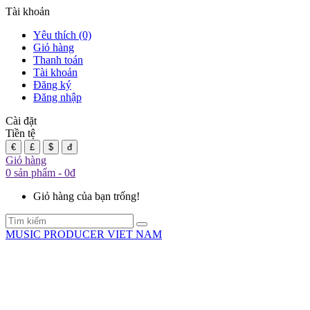
Tài khoản
Yêu thích (0)
Giỏ hàng
Thanh toán
Tài khoản
Đăng ký
Đăng nhập
Cài đặt
Tiền tệ
€
£
$
đ
Giỏ hàng
0 sản phẩm - 0đ
Giỏ hàng của bạn trống!
MUSIC PRODUCER VIET NAM