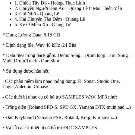
1. Chiều Tây Đô - Hoàng Thục Linh
2. Chuyện Người Đan Áo - Quang Lê ft Mai Thiên Vân
3. Cõi Nhớ - Quang Lê
4. Hai Chuyến Tàu Đêm - Quang Lê
5. Kẻ Ở Miền Xa - Giang Tử
* Dung Lượng Data: 6.15 GB
* Định dạng file: Wav 48 kHz /24 Bits
* Data files trong pack gồm: Demo Song - Drum loop - Full Song -
Multi Drum Track - One Shot
* Sử dụng được hầu hết:
- Các phần mềm làm nhạc thông dụng: Fl, Sonar, Studio One,
Logic,Abletion, Cubase ....
- Các thiết bị nhạc cụ có hỗ trợ SAMPLES WAV, MP3 như:
• Trống điện (Roland SPD-S, SPD-SX, Yamaha DTX multi pad....)
• Đàn Keyboard (Yamaha PSR, Roland, Korg, Kurtzman...)
• Và tất cả các thiết bị có hỗ trợ ĐỌC SAMPLES