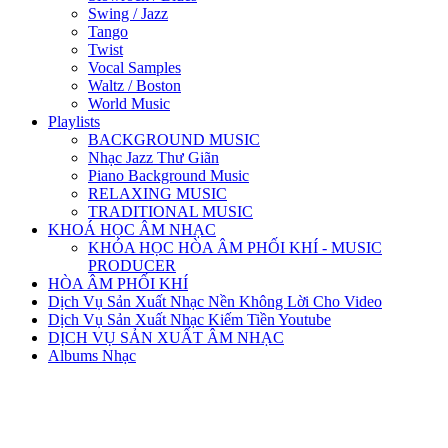
Swing / Jazz
Tango
Twist
Vocal Samples
Waltz / Boston
World Music
Playlists
BACKGROUND MUSIC
Nhạc Jazz Thư Giãn
Piano Background Music
RELAXING MUSIC
TRADITIONAL MUSIC
KHOÁ HỌC ÂM NHẠC
KHÓA HỌC HÒA ÂM PHỐI KHÍ - MUSIC
PRODUCER
HÒA ÂM PHỐI KHÍ
Dịch Vụ Sản Xuất Nhạc Nền Không Lời Cho Video
Dịch Vụ Sản Xuất Nhạc Kiếm Tiền Youtube
DỊCH VỤ SẢN XUẤT ÂM NHẠC
Albums Nhạc