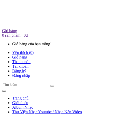
Giỏ hàng
0 sản phẩm - 0đ
Giỏ hàng của bạn trống!
Yêu thích (0)
Giỏ hàng
Thanh toán
Tài khoản
Đăng ký
Đăng nhập
Trang chủ
Giới thiệu
Album Nhạc
Thư Viện Nhạc Youtube / Nhạc Nền Video