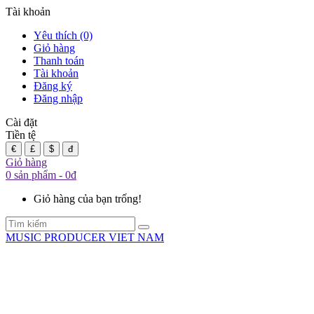
Tài khoản
Yêu thích (0)
Giỏ hàng
Thanh toán
Tài khoản
Đăng ký
Đăng nhập
Cài đặt
Tiền tệ
€
£
$
đ
Giỏ hàng
0 sản phẩm - 0đ
Giỏ hàng của bạn trống!
MUSIC PRODUCER VIET NAM