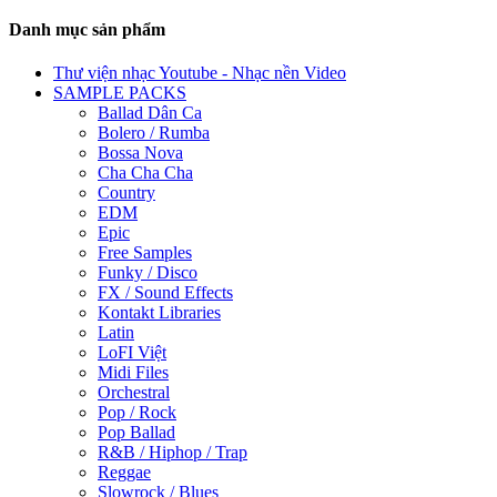
Danh mục sản phẩm
Thư viện nhạc Youtube - Nhạc nền Video
SAMPLE PACKS
Ballad Dân Ca
Bolero / Rumba
Bossa Nova
Cha Cha Cha
Country
EDM
Epic
Free Samples
Funky / Disco
FX / Sound Effects
Kontakt Libraries
Latin
LoFI Việt
Midi Files
Orchestral
Pop / Rock
Pop Ballad
R&B / Hiphop / Trap
Reggae
Slowrock / Blues