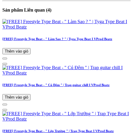
Sản phẩm Liên quan (4)
[FREE] Freestyle Type Beat - " Làm Sao ? " | Tyga Type Beat I VProd Beatz
Thêm vào giỏ
[FREE] Freestyle Type Beat - " Cú Đêm " | Trap guitar chill I VProd Beatz
Thêm vào giỏ
[FREE] Freestyle Type Beat - " Lớp Trưởng " | Trap Type Beat I VProd Beatz