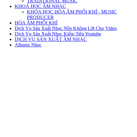
TRADITIONAL MUSIC
KHOÁ HỌC ÂM NHẠC
KHÓA HỌC HÒA ÂM PHỐI KHÍ - MUSIC
PRODUCER
HÒA ÂM PHỐI KHÍ
Dịch Vụ Sản Xuất Nhạc Nền Không Lời Cho Video
Dịch Vụ Sản Xuất Nhạc Kiếm Tiền Youtube
DỊCH VỤ SẢN XUẤT ÂM NHẠC
Albums Nhạc