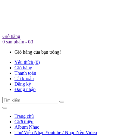
Giỏ hàng
0 sản phẩm - 0đ
Giỏ hàng của bạn trống!
Yêu thích (0)
Giỏ hàng
Thanh toán
Tài khoản
Đăng ký
Đăng nhập
Trang chủ
Giới thiệu
Album Nhạc
Thư Viện Nhạc Youtube / Nhạc Nền Video