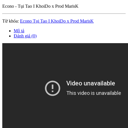
Econo - Tụi Tao I KhoiDo x Prod MarisK
Từ khóa:
Econo Tụi Tao I KhoiDo x Prod MarisK
Mô tả
Đánh giá (0)