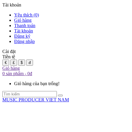
Tài khoản
Yêu thích (0)
Giỏ hàng
Thanh toán
Tài khoản
Đăng ký
Đăng nhập
Cài đặt
Tiền tệ
€
£
$
đ
Giỏ hàng
0 sản phẩm - 0đ
Giỏ hàng của bạn trống!
MUSIC PRODUCER VIET NAM