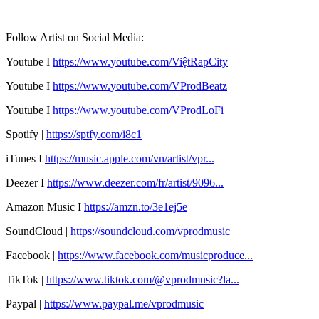
Follow Artist on Social Media:
Youtube I
https://
www.youtube.com/ViệtRapCity
Youtube I
https://www.youtube.com/VProdBeatz
Youtube I
https://www.youtube.com/VProdLoFi
Spotify |
https://sptfy.com/i8c1
iTunes I
https://music.apple.com/vn/artist/vpr...
Deezer I
https://www.deezer.com/fr/artist/9096...
Amazon Music I
https://amzn.to/3e1ej5e​
SoundCloud |
https://soundcloud.com/vprodmusic
Facebook |
https://www.facebook.com/musicproduce...
TikTok |
https://www.tiktok.com/@vprodmusic?la...
Paypal |
https://www.paypal.me/vprodmusic