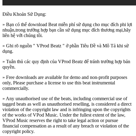
Điều Khoản Sử Dụng:
» Bạn có thể download Beat miễn phí sử dụng cho mục đích phi lợi
nhuận,trong trường hợp bạn cần sử dụng mục đích thương mại,hãy
liên hệ với chúng tôi.
» Ghi rõ nguồn " VProd Beatz " ở phần Tiêu Đề và Mô Tả khi sử
dụng.
» Tuân thủ các quy định của VProd Beatz để tránh trường hợp bản
quyền.
» Free downloads are available for demo and non-profit purposes
only, Please purchase a license to use this beat instrumental
commercially.
» Any unauthorised use of the beats, including commercial use of
tagged beats as well as unauthorised reselling, is considered a direct
violation of the copyright law and is infringing upon the copyrights
of the works of VPod Music. Under the fullest extent of the law,
VProd Music reserves the right to take legal action or pursue
financial compensation as a result of any breach or violation of the
copyright policy.