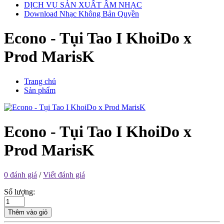
DỊCH VỤ SẢN XUẤT ÂM NHẠC
Download Nhạc Không Bản Quyền
Econo - Tụi Tao I KhoiDo x
Prod MarisK
Trang chủ
Sản phẩm
Econo - Tụi Tao I KhoiDo x
Prod MarisK
0 đánh giá
/
Viết đánh giá
Số lượng:
Thêm vào giỏ