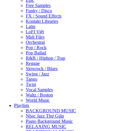
Epic
Free Samples
Funky / Disco
FX / Sound Effects
Kontakt Libraries
Latin
LoFI Việt
Midi Files
Orchestral
Pop / Rock
Pop Ballad
R&B / Hiphop / Trap
Reggae
Slowrock / Blues
Swing / Jazz
Tango
Twist
Vocal Samples
Waltz / Boston
World Music
Playlists
BACKGROUND MUSIC
Nhạc Jazz Thư Giãn
Piano Background Music
RELAXING MUSIC