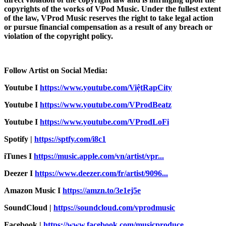
copyrights of the works of VPod Music. Under the fullest extent
of the law, VProd Music reserves the right to take legal action
or pursue financial compensation as a result of any breach or
violation of the copyright policy.
Follow Artist on Social Media:
Youtube I
https://
www.youtube.com/ViệtRapCity
Youtube I
https://www.youtube.com/VProdBeatz
Youtube I
https://www.youtube.com/VProdLoFi
Spotify |
https://sptfy.com/i8c1
iTunes I
https://music.apple.com/vn/artist/vpr...
Deezer I
https://www.deezer.com/fr/artist/9096...
Amazon Music I
https://amzn.to/3e1ej5e​
SoundCloud |
https://soundcloud.com/vprodmusic
Facebook |
https://www.facebook.com/musicproduce...