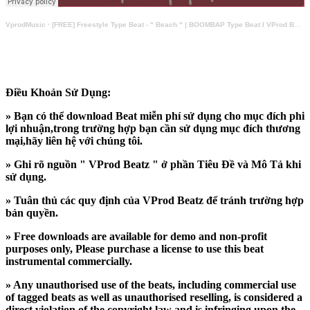
VprodMusic
·
[FREE] Freestyle Type Beat - " Beach " | BOOMBAP Type Beat I VProd Beatz
Điều Khoản Sử Dụng:
» Bạn có thể download Beat miễn phí sử dụng cho mục đích phi
lợi nhuận,trong trường hợp bạn cần sử dụng mục đích thương
mại,hãy liên hệ với chúng tôi.
» Ghi rõ nguồn " VProd Beatz " ở phần Tiêu Đề và Mô Tả khi
sử dụng.
» Tuân thủ các quy định của VProd Beatz để tránh trường hợp
bản quyền.
» Free downloads are available for demo and non-profit
purposes only, Please purchase a license to use this beat
instrumental commercially.
» Any unauthorised use of the beats, including commercial use
of tagged beats as well as unauthorised reselling, is considered a
direct violation of the copyright law and is infringing upon the