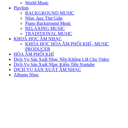
World Music
Playlists
BACKGROUND MUSIC
Nhạc Jazz Thư Giãn
Piano Background Music
RELAXING MUSIC
TRADITIONAL MUSIC
KHOÁ HỌC ÂM NHẠC
KHÓA HỌC HÒA ÂM PHỐI KHÍ - MUSIC
PRODUCER
HÒA ÂM PHỐI KHÍ
Dịch Vụ Sản Xuất Nhạc Nền Không Lời Cho Video
Dịch Vụ Sản Xuất Nhạc Kiếm Tiền Youtube
DỊCH VỤ SẢN XUẤT ÂM NHẠC
Albums Nhạc