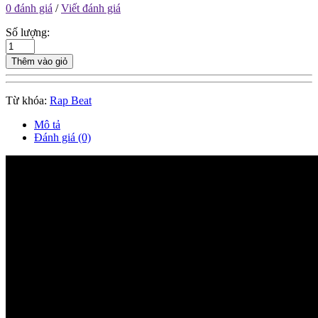
0 đánh giá
/
Viết đánh giá
Số lượng:
Thêm vào giỏ
Từ khóa:
Rap Beat
Mô tả
Đánh giá (0)