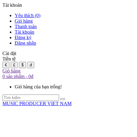
Tài khoản
Yêu thích (0)
Giỏ hàng
Thanh toán
Tài khoản
Đăng ký
Đăng nhập
Cài đặt
Tiền tệ
€
£
$
đ
Giỏ hàng
0 sản phẩm - 0đ
Giỏ hàng của bạn trống!
MUSIC PRODUCER VIET NAM