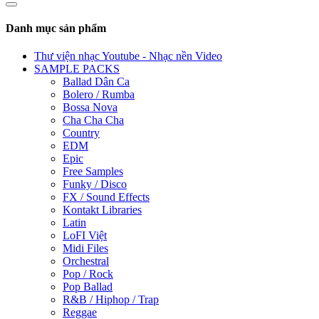
Danh mục sản phẩm
Thư viện nhạc Youtube - Nhạc nền Video
SAMPLE PACKS
Ballad Dân Ca
Bolero / Rumba
Bossa Nova
Cha Cha Cha
Country
EDM
Epic
Free Samples
Funky / Disco
FX / Sound Effects
Kontakt Libraries
Latin
LoFI Việt
Midi Files
Orchestral
Pop / Rock
Pop Ballad
R&B / Hiphop / Trap
Reggae