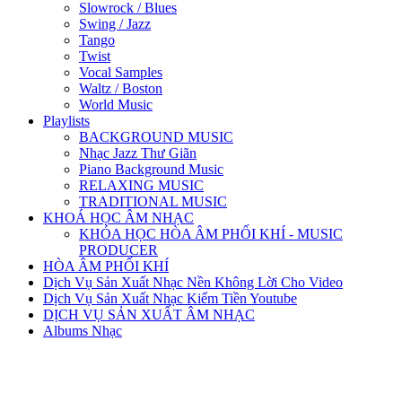
Slowrock / Blues
Swing / Jazz
Tango
Twist
Vocal Samples
Waltz / Boston
World Music
Playlists
BACKGROUND MUSIC
Nhạc Jazz Thư Giãn
Piano Background Music
RELAXING MUSIC
TRADITIONAL MUSIC
KHOÁ HỌC ÂM NHẠC
KHÓA HỌC HÒA ÂM PHỐI KHÍ - MUSIC
PRODUCER
HÒA ÂM PHỐI KHÍ
Dịch Vụ Sản Xuất Nhạc Nền Không Lời Cho Video
Dịch Vụ Sản Xuất Nhạc Kiếm Tiền Youtube
DỊCH VỤ SẢN XUẤT ÂM NHẠC
Albums Nhạc