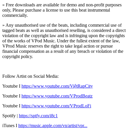
» Free downloads are available for demo and non-profit purposes
only, Please purchase a license to use this beat instrumental
commercially.
» Any unauthorised use of the beats, including commercial use of
tagged beats as well as unauthorised reselling, is considered a direct
violation of the copyright law and is infringing upon the copyrights
of the works of VPod Music. Under the fullest extent of the law,
VProd Music reserves the right to take legal action or pursue
financial compensation as a result of any breach or violation of the
copyright policy.
Follow Artist on Social Media:
Youtube I
https://
www.youtube.com/ViệtRapCity
Youtube I
https://www.youtube.com/VProdBeatz
Youtube I
https://www.youtube.com/VProdLoFi
Spotify |
https://sptfy.com/i8c1
iTunes I
https://music.apple.com/vn/artist/vpr...