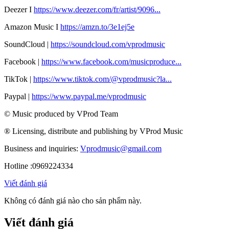
Deezer I
https://www.deezer.com/fr/artist/9096...
Amazon Music I
https://amzn.to/3e1ej5e​
SoundCloud |
https://soundcloud.com/vprodmusic
Facebook |
https://www.facebook.com/musicproduce...
TikTok |
https://www.tiktok.com/@vprodmusic?la...
Paypal |
https://www.paypal.me/vprodmusic
© Music produced by VProd Team
® Licensing, distribute and publishing by VProd Music
Business and inquiries:
Vprodmusic@gmail.com
Hotline :0969224334
Viết đánh giá
Không có đánh giá nào cho sản phẩm này.
Viết đánh giá