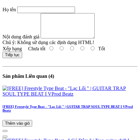
Họ tên
Nội dung đánh giá
Chú ý:
Không sử dụng các định dạng HTML!
Xếp hạng
Chưa tốt
Tốt
Tiếp tục
Sản phẩm Liên quan (4)
[FREE] Freestyle Type Beat - "Lạc Lối " | GUITAR TRAP SOUL TYPE BEAT I VProd
Beatz
Thêm vào giỏ