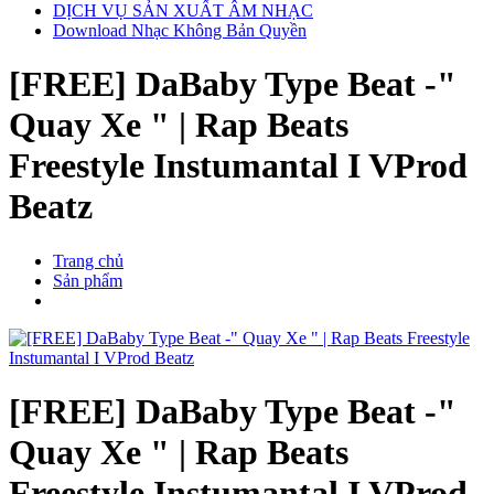
DỊCH VỤ SẢN XUẤT ÂM NHẠC
Download Nhạc Không Bản Quyền
[FREE] DaBaby Type Beat -"
Quay Xe " | Rap Beats
Freestyle Instumantal I VProd
Beatz
Trang chủ
Sản phẩm
[FREE] DaBaby Type Beat -"
Quay Xe " | Rap Beats
Freestyle Instumantal I VProd