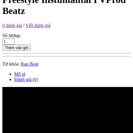
Beatz
0 đánh giá
/
Viết đánh giá
Số lượng:
Thêm vào giỏ
Từ khóa:
Rap Beat
Mô tả
Đánh giá (0)