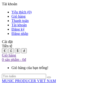
Tài khoản
Yêu thích (0)
Giỏ hàng
Thanh toán
Tài khoản
Đăng ký
Đăng nhập
Cài đặt
Tiền tệ
€
£
$
đ
Giỏ hàng
0 sản phẩm - 0đ
Giỏ hàng của bạn trống!
MUSIC PRODUCER VIET NAM