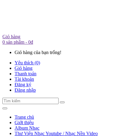
Giỏ hàng
0 sản phẩm - 0đ
Giỏ hàng của bạn trống!
Yêu thích (0)
Giỏ hàng
Thanh toán
Tài khoản
Đăng ký
Đăng nhập
Trang chủ
Giới thiệu
Album Nhạc
Thư Viện Nhạc Youtube / Nhạc Nền Video