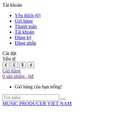
Tài khoản
Yêu thích (0)
Giỏ hàng
Thanh toán
Tài khoản
Đăng ký
Đăng nhập
Cài đặt
Tiền tệ
€
£
$
đ
Giỏ hàng
0 sản phẩm - 0đ
Giỏ hàng của bạn trống!
MUSIC PRODUCER VIET NAM