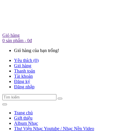
Giỏ hàng
0 sản phẩm - 0đ
Giỏ hàng của bạn trống!
Yêu thích (0)
Giỏ hàng
Thanh toán
Tài khoản
Đăng ký
Đăng nhập
Trang chủ
Giới thiệu
Album Nhạc
Thư Viện Nhạc Youtube / Nhạc Nền Video