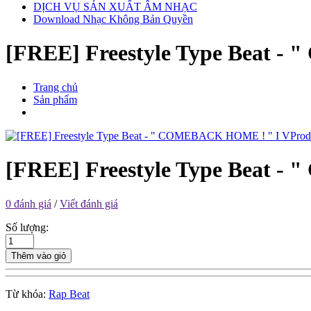
DỊCH VỤ SẢN XUẤT ÂM NHẠC
Download Nhạc Không Bản Quyền
[FREE] Freestyle Type Beat 
Trang chủ
Sản phẩm
[FREE] Freestyle Type Beat 
0 đánh giá
/
Viết đánh giá
Số lượng:
Thêm vào giỏ
Từ khóa:
Rap Beat