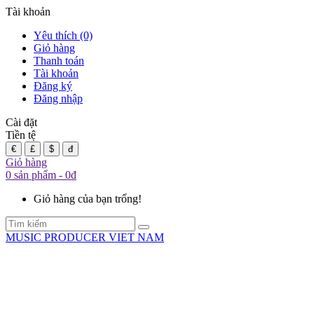
Tài khoản
Yêu thích (0)
Giỏ hàng
Thanh toán
Tài khoản
Đăng ký
Đăng nhập
Cài đặt
Tiền tệ
€
£
$
đ
Giỏ hàng
0 sản phẩm - 0đ
Giỏ hàng của bạn trống!
MUSIC PRODUCER VIET NAM