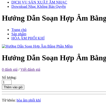
DỊCH VỤ SẢN XUẤT ÂM NHẠC
Download Nhạc Không Bản Quyền
Hướng Dẫn Soạn Hợp Âm Bằn
Trang chủ
Sản phẩm
HÒA ÂM PHỐI KHÍ
Hướng Dẫn Soạn Hợp Âm Bằn
0 đánh giá
/
Viết đánh giá
Số lượng:
Thêm vào giỏ
Từ khóa:
hòa âm phối khí