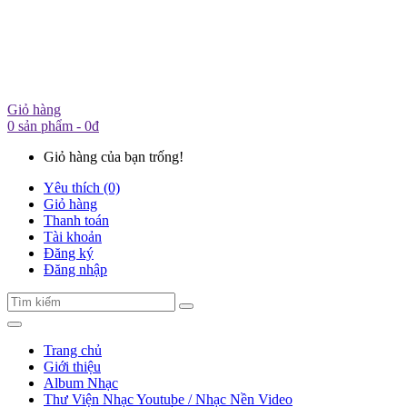
Giỏ hàng
0 sản phẩm - 0đ
Giỏ hàng của bạn trống!
Yêu thích (0)
Giỏ hàng
Thanh toán
Tài khoản
Đăng ký
Đăng nhập
Trang chủ
Giới thiệu
Album Nhạc
Thư Viện Nhạc Youtube / Nhạc Nền Video