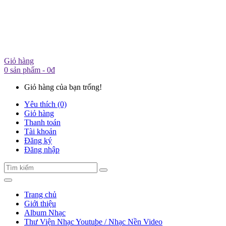
Giỏ hàng
0 sản phẩm - 0đ
Giỏ hàng của bạn trống!
Yêu thích (0)
Giỏ hàng
Thanh toán
Tài khoản
Đăng ký
Đăng nhập
Trang chủ
Giới thiệu
Album Nhạc
Thư Viện Nhạc Youtube / Nhạc Nền Video