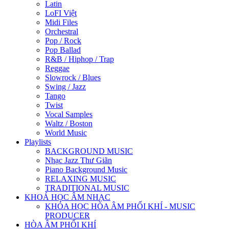
Latin
LoFI Việt
Midi Files
Orchestral
Pop / Rock
Pop Ballad
R&B / Hiphop / Trap
Reggae
Slowrock / Blues
Swing / Jazz
Tango
Twist
Vocal Samples
Waltz / Boston
World Music
Playlists
BACKGROUND MUSIC
Nhạc Jazz Thư Giãn
Piano Background Music
RELAXING MUSIC
TRADITIONAL MUSIC
KHOÁ HỌC ÂM NHẠC
KHÓA HỌC HÒA ÂM PHỐI KHÍ - MUSIC
PRODUCER
HÒA ÂM PHỐI KHÍ