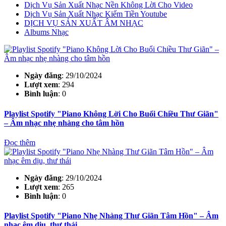
Dịch Vụ Sản Xuất Nhạc Nền Không Lời Cho Video
Dịch Vụ Sản Xuất Nhạc Kiếm Tiền Youtube
DỊCH VỤ SẢN XUẤT ÂM NHẠC
Albums Nhạc
Ngày đăng
: 29/10/2024
Lượt xem
: 294
Bình luận
: 0
Playlist Spotify "Piano Không Lời Cho Buổi Chiều Thư Giãn"
– Âm nhạc nhẹ nhàng cho tâm hồn
Đọc thêm
Ngày đăng
: 29/10/2024
Lượt xem
: 265
Bình luận
: 0
Playlist Spotify "Piano Nhẹ Nhàng Thư Giãn Tâm Hồn" – Âm
nhạc êm dịu, thư thái