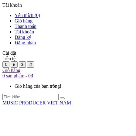
Tài khoản
Yêu thích (0)
Giỏ hàng
Thanh toán
Tài khoản
Đăng ký
Đăng nhập
Cài đặt
Tiền tệ
€
£
$
đ
Giỏ hàng
0 sản phẩm - 0đ
Giỏ hàng của bạn trống!
MUSIC PRODUCER VIET NAM