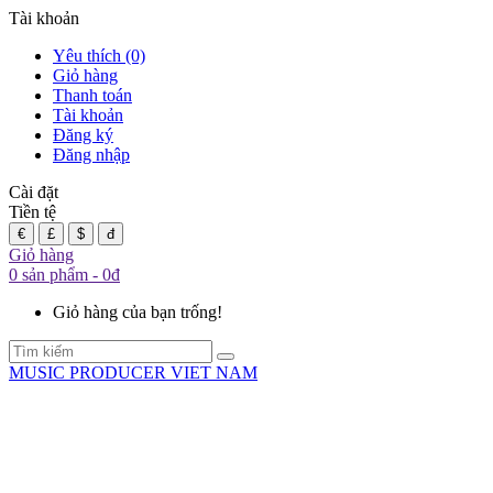
Tài khoản
Yêu thích (0)
Giỏ hàng
Thanh toán
Tài khoản
Đăng ký
Đăng nhập
Cài đặt
Tiền tệ
€
£
$
đ
Giỏ hàng
0 sản phẩm - 0đ
Giỏ hàng của bạn trống!
MUSIC PRODUCER VIET NAM