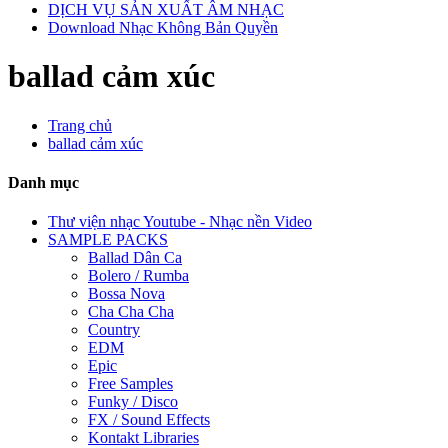
DỊCH VỤ SẢN XUẤT ÂM NHẠC
Download Nhạc Không Bản Quyền
ballad cảm xúc
Trang chủ
ballad cảm xúc
Danh mục
Thư viện nhạc Youtube - Nhạc nền Video
SAMPLE PACKS
Ballad Dân Ca
Bolero / Rumba
Bossa Nova
Cha Cha Cha
Country
EDM
Epic
Free Samples
Funky / Disco
FX / Sound Effects
Kontakt Libraries