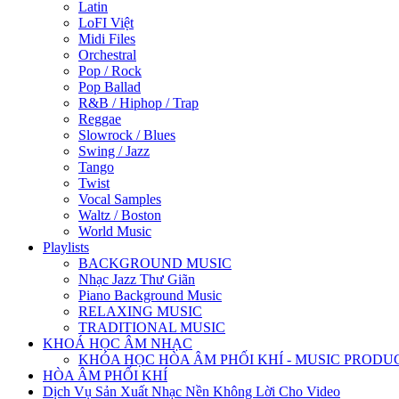
Latin
LoFI Việt
Midi Files
Orchestral
Pop / Rock
Pop Ballad
R&B / Hiphop / Trap
Reggae
Slowrock / Blues
Swing / Jazz
Tango
Twist
Vocal Samples
Waltz / Boston
World Music
Playlists
BACKGROUND MUSIC
Nhạc Jazz Thư Giãn
Piano Background Music
RELAXING MUSIC
TRADITIONAL MUSIC
KHOÁ HỌC ÂM NHẠC
KHÓA HỌC HÒA ÂM PHỐI KHÍ - MUSIC PRODU
HÒA ÂM PHỐI KHÍ
Dịch Vụ Sản Xuất Nhạc Nền Không Lời Cho Video