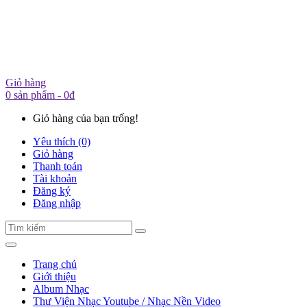
Giỏ hàng
0 sản phẩm - 0đ
Giỏ hàng của bạn trống!
Yêu thích (0)
Giỏ hàng
Thanh toán
Tài khoản
Đăng ký
Đăng nhập
Trang chủ
Giới thiệu
Album Nhạc
Thư Viện Nhạc Youtube / Nhạc Nền Video