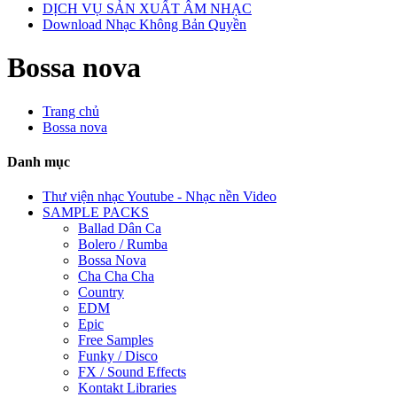
DỊCH VỤ SẢN XUẤT ÂM NHẠC
Download Nhạc Không Bản Quyền
Bossa nova
Trang chủ
Bossa nova
Danh mục
Thư viện nhạc Youtube - Nhạc nền Video
SAMPLE PACKS
Ballad Dân Ca
Bolero / Rumba
Bossa Nova
Cha Cha Cha
Country
EDM
Epic
Free Samples
Funky / Disco
FX / Sound Effects
Kontakt Libraries