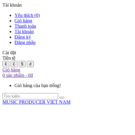
Tài khoản
Yêu thích (0)
Giỏ hàng
Thanh toán
Tài khoản
Đăng ký
Đăng nhập
Cài đặt
Tiền tệ
€
£
$
đ
Giỏ hàng
0 sản phẩm - 0đ
Giỏ hàng của bạn trống!
MUSIC PRODUCER VIET NAM