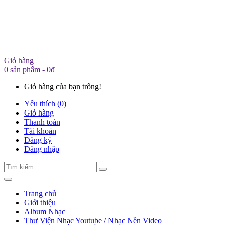
Giỏ hàng
0 sản phẩm - 0đ
Giỏ hàng của bạn trống!
Yêu thích (0)
Giỏ hàng
Thanh toán
Tài khoản
Đăng ký
Đăng nhập
Trang chủ
Giới thiệu
Album Nhạc
Thư Viện Nhạc Youtube / Nhạc Nền Video