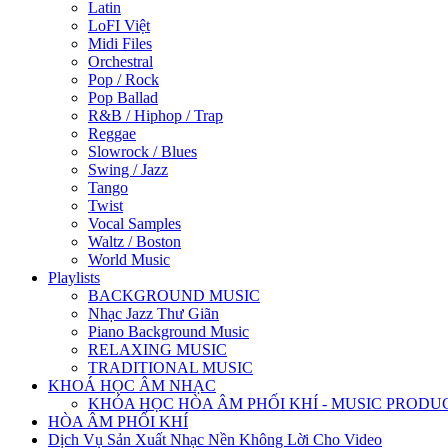
Latin
LoFI Việt
Midi Files
Orchestral
Pop / Rock
Pop Ballad
R&B / Hiphop / Trap
Reggae
Slowrock / Blues
Swing / Jazz
Tango
Twist
Vocal Samples
Waltz / Boston
World Music
Playlists
BACKGROUND MUSIC
Nhạc Jazz Thư Giãn
Piano Background Music
RELAXING MUSIC
TRADITIONAL MUSIC
KHOÁ HỌC ÂM NHẠC
KHÓA HỌC HÒA ÂM PHỐI KHÍ - MUSIC PRODU
HÒA ÂM PHỐI KHÍ
Dịch Vụ Sản Xuất Nhạc Nền Không Lời Cho Video