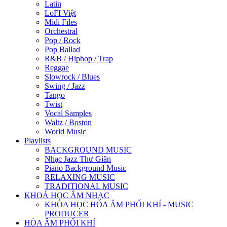
Latin
LoFI Việt
Midi Files
Orchestral
Pop / Rock
Pop Ballad
R&B / Hiphop / Trap
Reggae
Slowrock / Blues
Swing / Jazz
Tango
Twist
Vocal Samples
Waltz / Boston
World Music
Playlists
BACKGROUND MUSIC
Nhạc Jazz Thư Giãn
Piano Background Music
RELAXING MUSIC
TRADITIONAL MUSIC
KHOÁ HỌC ÂM NHẠC
KHÓA HỌC HÒA ÂM PHỐI KHÍ - MUSIC
PRODUCER
HÒA ÂM PHỐI KHÍ