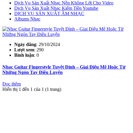
Dịch Vụ Sản Xuất Nhạc Nền Không Lời Cho Video
Dịch Vụ Sản Xuất Nhạc Kiếm Tiền Youtube
DỊCH VỤ SẢN XUẤT ÂM NHẠC
Albums Nhạc
Ngày đăng
: 29/10/2024
Lượt xem
: 290
Bình luận
: 0
Nhạc Guitar Fingerstyle Tuyệt Đỉnh – Giai Điệu Mê Hoặc Từ
Những Ngón Tay Điêu Luyện
Đọc thêm
Hiển thị 1 đến 1 của 1 (1 trang)