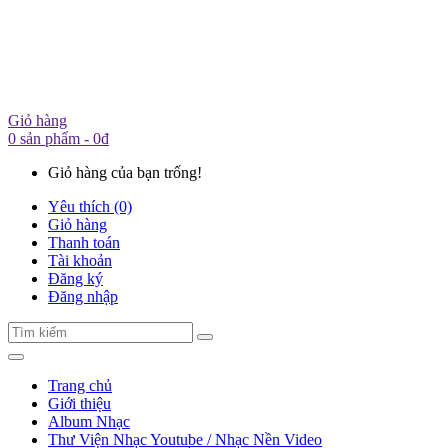
Giỏ hàng
0 sản phẩm - 0đ
Giỏ hàng của bạn trống!
Yêu thích (0)
Giỏ hàng
Thanh toán
Tài khoản
Đăng ký
Đăng nhập
Trang chủ
Giới thiệu
Album Nhạc
Thư Viện Nhạc Youtube / Nhạc Nền Video