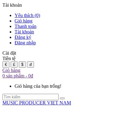
Tài khoản
Yêu thích (0)
Giỏ hàng
Thanh toán
Tài khoản
Đăng ký
Đăng nhập
Cài đặt
Tiền tệ
€
£
$
đ
Giỏ hàng
0 sản phẩm - 0đ
Giỏ hàng của bạn trống!
MUSIC PRODUCER VIET NAM