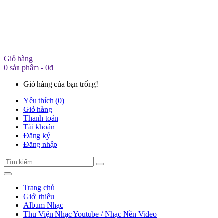
Giỏ hàng
0 sản phẩm - 0đ
Giỏ hàng của bạn trống!
Yêu thích (0)
Giỏ hàng
Thanh toán
Tài khoản
Đăng ký
Đăng nhập
Trang chủ
Giới thiệu
Album Nhạc
Thư Viện Nhạc Youtube / Nhạc Nền Video