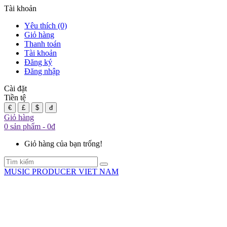
Tài khoản
Yêu thích (0)
Giỏ hàng
Thanh toán
Tài khoản
Đăng ký
Đăng nhập
Cài đặt
Tiền tệ
€
£
$
đ
Giỏ hàng
0 sản phẩm - 0đ
Giỏ hàng của bạn trống!
MUSIC PRODUCER VIET NAM