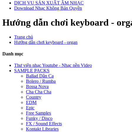
DỊCH VỤ SẢN XUẤT ÂM NHẠC
Download Nhạc Không Bản Quyền
Hướng dẫn chơi keyboard - org
Trang chủ
Hướng dẫn chơi keyboard - organ
Danh mục
Thư viện nhạc Youtube - Nhạc nền Video
SAMPLE PACKS
Ballad Dân Ca
Bolero / Rumba
Bossa Nova
Cha Cha Cha
Country
EDM
Epic
Free Samples
Funky / Disco
FX / Sound Effects
Kontakt Libraries