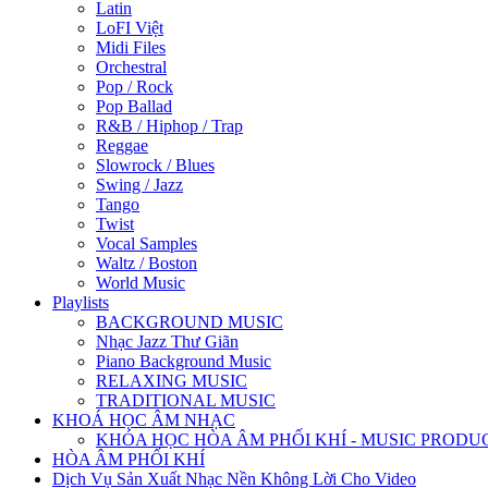
Latin
LoFI Việt
Midi Files
Orchestral
Pop / Rock
Pop Ballad
R&B / Hiphop / Trap
Reggae
Slowrock / Blues
Swing / Jazz
Tango
Twist
Vocal Samples
Waltz / Boston
World Music
Playlists
BACKGROUND MUSIC
Nhạc Jazz Thư Giãn
Piano Background Music
RELAXING MUSIC
TRADITIONAL MUSIC
KHOÁ HỌC ÂM NHẠC
KHÓA HỌC HÒA ÂM PHỐI KHÍ - MUSIC PRODU
HÒA ÂM PHỐI KHÍ
Dịch Vụ Sản Xuất Nhạc Nền Không Lời Cho Video