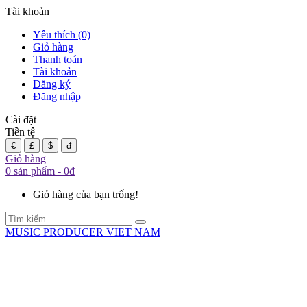
Tài khoản
Yêu thích (0)
Giỏ hàng
Thanh toán
Tài khoản
Đăng ký
Đăng nhập
Cài đặt
Tiền tệ
€
£
$
đ
Giỏ hàng
0 sản phẩm - 0đ
Giỏ hàng của bạn trống!
MUSIC PRODUCER VIET NAM