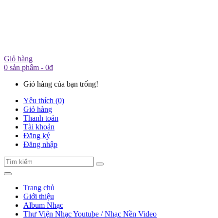
Giỏ hàng
0 sản phẩm - 0đ
Giỏ hàng của bạn trống!
Yêu thích (0)
Giỏ hàng
Thanh toán
Tài khoản
Đăng ký
Đăng nhập
Trang chủ
Giới thiệu
Album Nhạc
Thư Viện Nhạc Youtube / Nhạc Nền Video