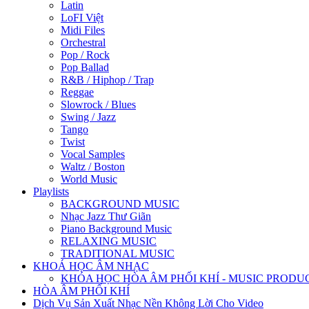
Latin
LoFI Việt
Midi Files
Orchestral
Pop / Rock
Pop Ballad
R&B / Hiphop / Trap
Reggae
Slowrock / Blues
Swing / Jazz
Tango
Twist
Vocal Samples
Waltz / Boston
World Music
Playlists
BACKGROUND MUSIC
Nhạc Jazz Thư Giãn
Piano Background Music
RELAXING MUSIC
TRADITIONAL MUSIC
KHOÁ HỌC ÂM NHẠC
KHÓA HỌC HÒA ÂM PHỐI KHÍ - MUSIC PRODU
HÒA ÂM PHỐI KHÍ
Dịch Vụ Sản Xuất Nhạc Nền Không Lời Cho Video