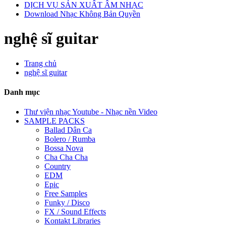
DỊCH VỤ SẢN XUẤT ÂM NHẠC
Download Nhạc Không Bản Quyền
nghệ sĩ guitar
Trang chủ
nghệ sĩ guitar
Danh mục
Thư viện nhạc Youtube - Nhạc nền Video
SAMPLE PACKS
Ballad Dân Ca
Bolero / Rumba
Bossa Nova
Cha Cha Cha
Country
EDM
Epic
Free Samples
Funky / Disco
FX / Sound Effects
Kontakt Libraries