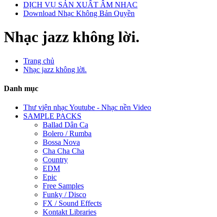
DỊCH VỤ SẢN XUẤT ÂM NHẠC
Download Nhạc Không Bản Quyền
Nhạc jazz không lời.
Trang chủ
Nhạc jazz không lời.
Danh mục
Thư viện nhạc Youtube - Nhạc nền Video
SAMPLE PACKS
Ballad Dân Ca
Bolero / Rumba
Bossa Nova
Cha Cha Cha
Country
EDM
Epic
Free Samples
Funky / Disco
FX / Sound Effects
Kontakt Libraries