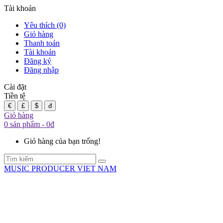
Tài khoản
Yêu thích (0)
Giỏ hàng
Thanh toán
Tài khoản
Đăng ký
Đăng nhập
Cài đặt
Tiền tệ
€
£
$
đ
Giỏ hàng
0 sản phẩm - 0đ
Giỏ hàng của bạn trống!
MUSIC PRODUCER VIET NAM