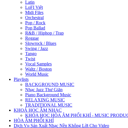
Latin
LoFI Việt
Midi Files
Orchestral
Pop / Rock
Pop Ballad
R&B / Hiphop / Trap
Reggae
Slowrock / Blues
Swing / Jazz
Tango
Twist
Vocal Samples
Waltz / Boston
World Music
Playlists
BACKGROUND MUSIC
Nhạc Jazz Thư Giãn
Piano Background Music
RELAXING MUSIC
TRADITIONAL MUSIC
KHOÁ HỌC ÂM NHẠC
KHÓA HỌC HÒA ÂM PHỐI KHÍ - MUSIC PRODU
HÒA ÂM PHỐI KHÍ
Dịch Vụ Sản Xuất Nhạc Nền Không Lời Cho Video