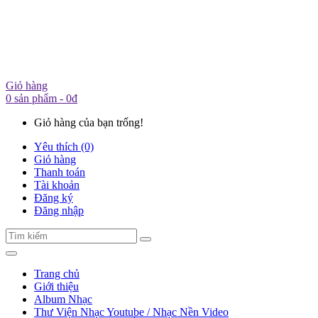
Giỏ hàng
0 sản phẩm - 0đ
Giỏ hàng của bạn trống!
Yêu thích (0)
Giỏ hàng
Thanh toán
Tài khoản
Đăng ký
Đăng nhập
Trang chủ
Giới thiệu
Album Nhạc
Thư Viện Nhạc Youtube / Nhạc Nền Video