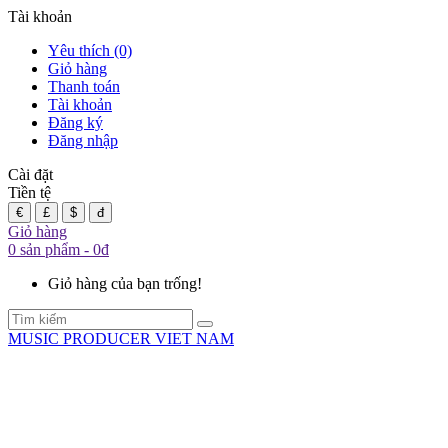
Tài khoản
Yêu thích (0)
Giỏ hàng
Thanh toán
Tài khoản
Đăng ký
Đăng nhập
Cài đặt
Tiền tệ
€
£
$
đ
Giỏ hàng
0 sản phẩm - 0đ
Giỏ hàng của bạn trống!
MUSIC PRODUCER VIET NAM