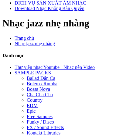
DỊCH VỤ SẢN XUẤT ÂM NHẠC
Download Nhạc Không Bản Quyền
Nhạc jazz nhẹ nhàng
Trang chủ
Nhạc jazz nhẹ nhàng
Danh mục
Thư viện nhạc Youtube - Nhạc nền Video
SAMPLE PACKS
Ballad Dân Ca
Bolero / Rumba
Bossa Nova
Cha Cha Cha
Country
EDM
Epic
Free Samples
Funky / Disco
FX / Sound Effects
Kontakt Libraries