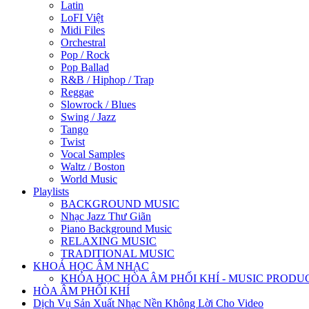
Latin
LoFI Việt
Midi Files
Orchestral
Pop / Rock
Pop Ballad
R&B / Hiphop / Trap
Reggae
Slowrock / Blues
Swing / Jazz
Tango
Twist
Vocal Samples
Waltz / Boston
World Music
Playlists
BACKGROUND MUSIC
Nhạc Jazz Thư Giãn
Piano Background Music
RELAXING MUSIC
TRADITIONAL MUSIC
KHOÁ HỌC ÂM NHẠC
KHÓA HỌC HÒA ÂM PHỐI KHÍ - MUSIC PRODU
HÒA ÂM PHỐI KHÍ
Dịch Vụ Sản Xuất Nhạc Nền Không Lời Cho Video