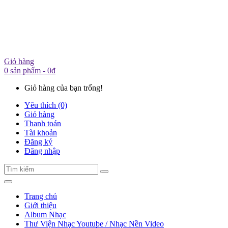
Giỏ hàng
0 sản phẩm - 0đ
Giỏ hàng của bạn trống!
Yêu thích (0)
Giỏ hàng
Thanh toán
Tài khoản
Đăng ký
Đăng nhập
Trang chủ
Giới thiệu
Album Nhạc
Thư Viện Nhạc Youtube / Nhạc Nền Video