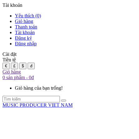
Tài khoản
Yêu thích (0)
Giỏ hàng
Thanh toán
Tài khoản
Đăng ký
Đăng nhập
Cài đặt
Tiền tệ
€
£
$
đ
Giỏ hàng
0 sản phẩm - 0đ
Giỏ hàng của bạn trống!
MUSIC PRODUCER VIET NAM