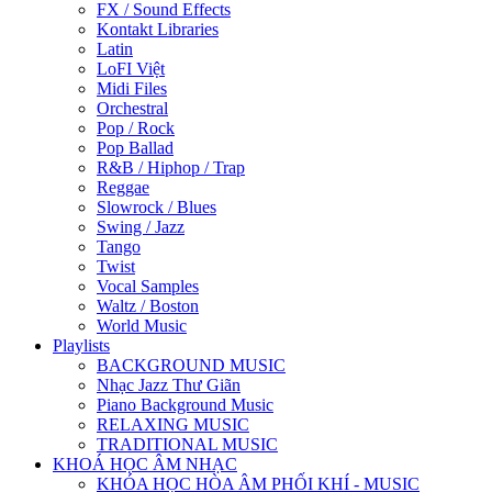
FX / Sound Effects
Kontakt Libraries
Latin
LoFI Việt
Midi Files
Orchestral
Pop / Rock
Pop Ballad
R&B / Hiphop / Trap
Reggae
Slowrock / Blues
Swing / Jazz
Tango
Twist
Vocal Samples
Waltz / Boston
World Music
Playlists
BACKGROUND MUSIC
Nhạc Jazz Thư Giãn
Piano Background Music
RELAXING MUSIC
TRADITIONAL MUSIC
KHOÁ HỌC ÂM NHẠC
KHÓA HỌC HÒA ÂM PHỐI KHÍ - MUSIC