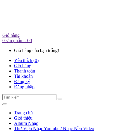
Giỏ hàng
0 sản phẩm - 0đ
Giỏ hàng của bạn trống!
Yêu thích (0)
Giỏ hàng
Thanh toán
Tài khoản
Đăng ký
Đăng nhập
Trang chủ
Giới thiệu
Album Nhạc
Thư Viện Nhạc Youtube / Nhạc Nền Video