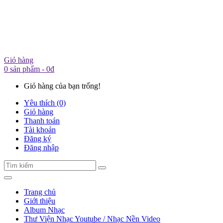
Giỏ hàng
0 sản phẩm - 0đ
Giỏ hàng của bạn trống!
Yêu thích (0)
Giỏ hàng
Thanh toán
Tài khoản
Đăng ký
Đăng nhập
Trang chủ
Giới thiệu
Album Nhạc
Thư Viện Nhạc Youtube / Nhạc Nền Video