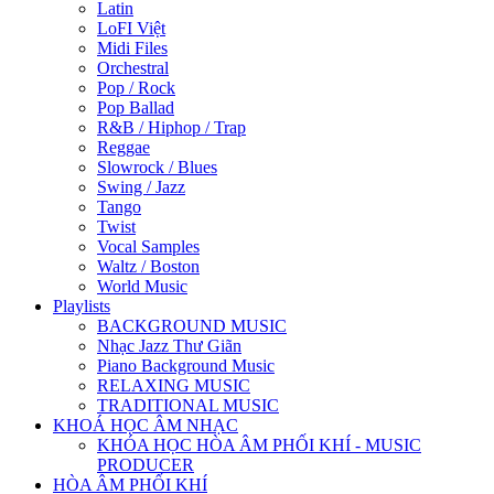
Latin
LoFI Việt
Midi Files
Orchestral
Pop / Rock
Pop Ballad
R&B / Hiphop / Trap
Reggae
Slowrock / Blues
Swing / Jazz
Tango
Twist
Vocal Samples
Waltz / Boston
World Music
Playlists
BACKGROUND MUSIC
Nhạc Jazz Thư Giãn
Piano Background Music
RELAXING MUSIC
TRADITIONAL MUSIC
KHOÁ HỌC ÂM NHẠC
KHÓA HỌC HÒA ÂM PHỐI KHÍ - MUSIC
PRODUCER
HÒA ÂM PHỐI KHÍ