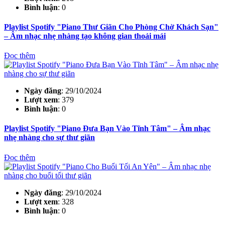
Bình luận
: 0
Playlist Spotify "Piano Thư Giãn Cho Phòng Chờ Khách Sạn"
– Âm nhạc nhẹ nhàng tạo không gian thoải mái
Đọc thêm
Ngày đăng
: 29/10/2024
Lượt xem
: 379
Bình luận
: 0
Playlist Spotify "Piano Đưa Bạn Vào Tĩnh Tâm" – Âm nhạc
nhẹ nhàng cho sự thư giãn
Đọc thêm
Ngày đăng
: 29/10/2024
Lượt xem
: 328
Bình luận
: 0