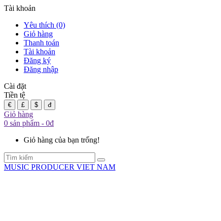
Tài khoản
Yêu thích (0)
Giỏ hàng
Thanh toán
Tài khoản
Đăng ký
Đăng nhập
Cài đặt
Tiền tệ
€
£
$
đ
Giỏ hàng
0 sản phẩm - 0đ
Giỏ hàng của bạn trống!
MUSIC PRODUCER VIET NAM