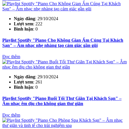
Ngày đăng
: 29/10/2024
Lượt xem
: 222
Bình luận
: 0
Playlist Spotify "Piano Cho Không Gian Ấm Cúng Tại Khách
Sạn" – Âm nhạc nhẹ nhàng tạo cảm giác gần gũi
Đọc thêm
Ngày đăng
: 29/10/2024
Lượt xem
: 261
Bình luận
: 0
Playlist Spotify "Piano Buổi Tối Thư Giãn Tại Khách Sạn" –
Âm nhạc êm dịu cho không gian thư giãn
Đọc thêm