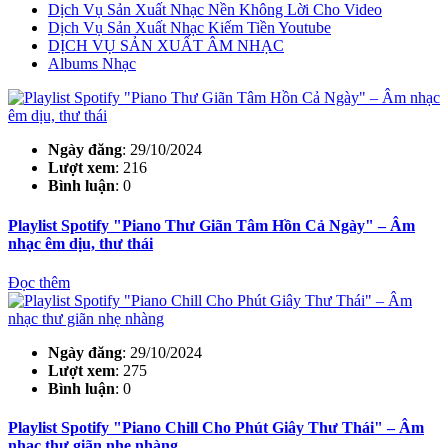
Dịch Vụ Sản Xuất Nhạc Nền Không Lời Cho Video
Dịch Vụ Sản Xuất Nhạc Kiếm Tiền Youtube
DỊCH VỤ SẢN XUẤT ÂM NHẠC
Albums Nhạc
Ngày đăng
: 29/10/2024
Lượt xem
: 216
Bình luận
: 0
Playlist Spotify "Piano Thư Giãn Tâm Hồn Cả Ngày" – Âm
nhạc êm dịu, thư thái
Đọc thêm
Ngày đăng
: 29/10/2024
Lượt xem
: 275
Bình luận
: 0
Playlist Spotify "Piano Chill Cho Phút Giây Thư Thái" – Âm
nhạc thư giãn nhẹ nhàng