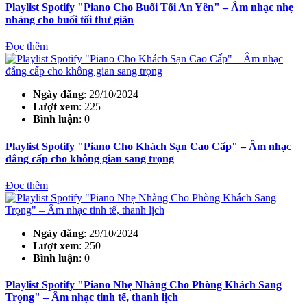
Playlist Spotify "Piano Cho Buổi Tối An Yên" – Âm nhạc nhẹ
nhàng cho buổi tối thư giãn
Đọc thêm
Ngày đăng
: 29/10/2024
Lượt xem
: 225
Bình luận
: 0
Playlist Spotify "Piano Cho Khách Sạn Cao Cấp" – Âm nhạc
đẳng cấp cho không gian sang trọng
Đọc thêm
Ngày đăng
: 29/10/2024
Lượt xem
: 250
Bình luận
: 0
Playlist Spotify "Piano Nhẹ Nhàng Cho Phòng Khách Sang
Trọng" – Âm nhạc tinh tế, thanh lịch