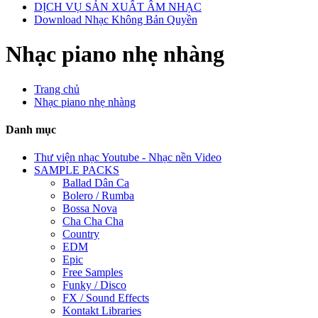
DỊCH VỤ SẢN XUẤT ÂM NHẠC
Download Nhạc Không Bản Quyền
Nhạc piano nhẹ nhàng
Trang chủ
Nhạc piano nhẹ nhàng
Danh mục
Thư viện nhạc Youtube - Nhạc nền Video
SAMPLE PACKS
Ballad Dân Ca
Bolero / Rumba
Bossa Nova
Cha Cha Cha
Country
EDM
Epic
Free Samples
Funky / Disco
FX / Sound Effects
Kontakt Libraries