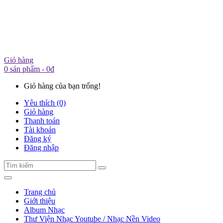
Giỏ hàng
0 sản phẩm - 0đ
Giỏ hàng của bạn trống!
Yêu thích (0)
Giỏ hàng
Thanh toán
Tài khoản
Đăng ký
Đăng nhập
Trang chủ
Giới thiệu
Album Nhạc
Thư Viện Nhạc Youtube / Nhạc Nền Video