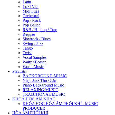
Latin
LoFI Việt
Midi Files
Orchestral
Pop / Rock
Pop Ballad
R&B / Hiphop / Trap
Reggae
Slowrock / Blues
Swing / Jazz
Tango
Twist
Vocal Samples
Waltz / Boston
World Music
Playlists
BACKGROUND MUSIC
Nhạc Jazz Thư Giãn
Piano Background Music
RELAXING MUSIC
TRADITIONAL MUSIC
KHOÁ HỌC ÂM NHẠC
KHÓA HỌC HÒA ÂM PHỐI KHÍ - MUSIC
PRODUCER
HÒA ÂM PHỐI KHÍ