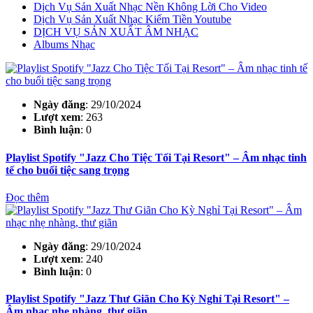
Dịch Vụ Sản Xuất Nhạc Nền Không Lời Cho Video
Dịch Vụ Sản Xuất Nhạc Kiếm Tiền Youtube
DỊCH VỤ SẢN XUẤT ÂM NHẠC
Albums Nhạc
Ngày đăng
: 29/10/2024
Lượt xem
: 263
Bình luận
: 0
Playlist Spotify "Jazz Cho Tiệc Tối Tại Resort" – Âm nhạc tinh
tế cho buổi tiệc sang trọng
Đọc thêm
Ngày đăng
: 29/10/2024
Lượt xem
: 240
Bình luận
: 0
Playlist Spotify "Jazz Thư Giãn Cho Kỳ Nghỉ Tại Resort" –
Âm nhạc nhẹ nhàng, thư giãn