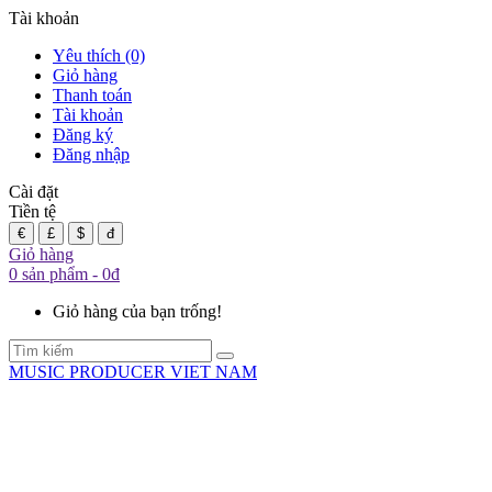
Tài khoản
Yêu thích (0)
Giỏ hàng
Thanh toán
Tài khoản
Đăng ký
Đăng nhập
Cài đặt
Tiền tệ
€
£
$
đ
Giỏ hàng
0 sản phẩm - 0đ
Giỏ hàng của bạn trống!
MUSIC PRODUCER VIET NAM