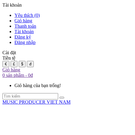
Tài khoản
Yêu thích (0)
Giỏ hàng
Thanh toán
Tài khoản
Đăng ký
Đăng nhập
Cài đặt
Tiền tệ
€
£
$
đ
Giỏ hàng
0 sản phẩm - 0đ
Giỏ hàng của bạn trống!
MUSIC PRODUCER VIET NAM