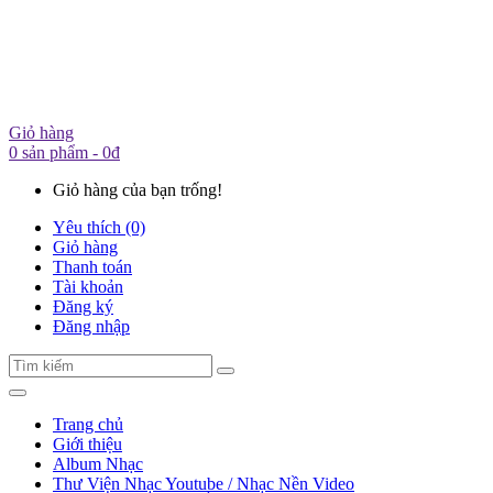
Giỏ hàng
0 sản phẩm - 0đ
Giỏ hàng của bạn trống!
Yêu thích (0)
Giỏ hàng
Thanh toán
Tài khoản
Đăng ký
Đăng nhập
Trang chủ
Giới thiệu
Album Nhạc
Thư Viện Nhạc Youtube / Nhạc Nền Video