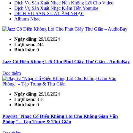
Dịch Vụ Sản Xuất Nhạc Nền Không Lời Cho Video
Dịch Vụ Sản Xuất Nhạc Kiếm Tiền Youtube
DỊCH VỤ SẢN XUẤT ÂM NHẠC
Albums Nhạc
Ngày đăng
: 29/10/2024
Lượt xem
: 244
Bình luận
: 0
Jazz Cổ Điển Không Lời Cho Phút Giây Thư Giãn – AudioBay
Đọc thêm
Ngày đăng
: 29/10/2024
Lượt xem
: 318
Bình luận
: 0
Playlist "Nhạc Cổ Điển Không Lời Cho Không Gian Văn
Phòng" – Tập Trung & Thư Giãn