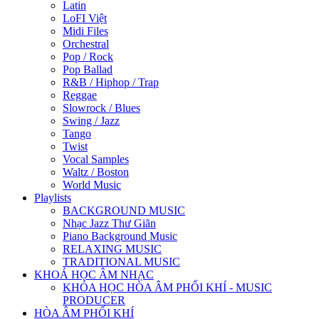
Latin
LoFI Việt
Midi Files
Orchestral
Pop / Rock
Pop Ballad
R&B / Hiphop / Trap
Reggae
Slowrock / Blues
Swing / Jazz
Tango
Twist
Vocal Samples
Waltz / Boston
World Music
Playlists
BACKGROUND MUSIC
Nhạc Jazz Thư Giãn
Piano Background Music
RELAXING MUSIC
TRADITIONAL MUSIC
KHOÁ HỌC ÂM NHẠC
KHÓA HỌC HÒA ÂM PHỐI KHÍ - MUSIC
PRODUCER
HÒA ÂM PHỐI KHÍ