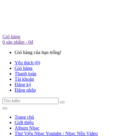
Giỏ hàng
0 sản phẩm - 0đ
Giỏ hàng của bạn trống!
Yêu thích (0)
Giỏ hàng
Thanh toán
Tài khoản
Đăng ký
Đăng nhập
Trang chủ
Giới thiệu
Album Nhạc
Thư Viện Nhạc Youtube / Nhạc Nền Video