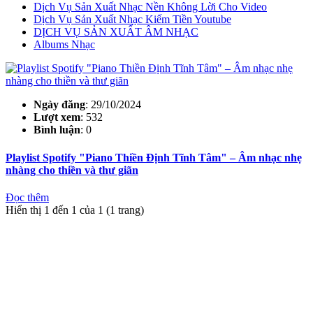
Dịch Vụ Sản Xuất Nhạc Nền Không Lời Cho Video
Dịch Vụ Sản Xuất Nhạc Kiếm Tiền Youtube
DỊCH VỤ SẢN XUẤT ÂM NHẠC
Albums Nhạc
Ngày đăng
: 29/10/2024
Lượt xem
: 532
Bình luận
: 0
Playlist Spotify "Piano Thiền Định Tĩnh Tâm" – Âm nhạc nhẹ
nhàng cho thiền và thư giãn
Đọc thêm
Hiển thị 1 đến 1 của 1 (1 trang)