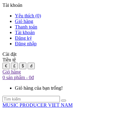
Tài khoản
Yêu thích (0)
Giỏ hàng
Thanh toán
Tài khoản
Đăng ký
Đăng nhập
Cài đặt
Tiền tệ
€
£
$
đ
Giỏ hàng
0 sản phẩm - 0đ
Giỏ hàng của bạn trống!
MUSIC PRODUCER VIET NAM