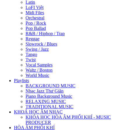
Latin
LoFI Việt
Midi Files
Orchestral
Pop / Rock
Pop Ballad
R&B / Hiphop / Trap
Reggae
Slowrock / Blues
Swing / Jazz
Tango
Twist
Vocal Samples
Waltz / Boston
World Music
Playlists
BACKGROUND MUSIC
Nhạc Jazz Thư Giãn
Piano Background Music
RELAXING MUSIC
TRADITIONAL MUSIC
KHOÁ HỌC ÂM NHẠC
KHÓA HỌC HÒA ÂM PHỐI KHÍ - MUSIC
PRODUCER
HÒA ÂM PHỐI KHÍ