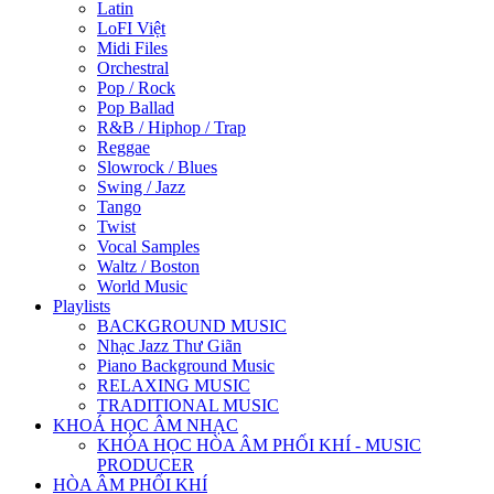
Latin
LoFI Việt
Midi Files
Orchestral
Pop / Rock
Pop Ballad
R&B / Hiphop / Trap
Reggae
Slowrock / Blues
Swing / Jazz
Tango
Twist
Vocal Samples
Waltz / Boston
World Music
Playlists
BACKGROUND MUSIC
Nhạc Jazz Thư Giãn
Piano Background Music
RELAXING MUSIC
TRADITIONAL MUSIC
KHOÁ HỌC ÂM NHẠC
KHÓA HỌC HÒA ÂM PHỐI KHÍ - MUSIC
PRODUCER
HÒA ÂM PHỐI KHÍ