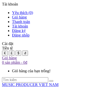
Tài khoản
Yêu thích (0)
Giỏ hàng
Thanh toán
Tài khoản
Đăng ký
Đăng nhập
Cài đặt
Tiền tệ
€
£
$
đ
Giỏ hàng
0 sản phẩm - 0đ
Giỏ hàng của bạn trống!
MUSIC PRODUCER VIET NAM