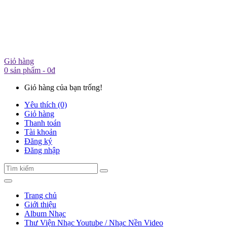
Giỏ hàng
0 sản phẩm - 0đ
Giỏ hàng của bạn trống!
Yêu thích (0)
Giỏ hàng
Thanh toán
Tài khoản
Đăng ký
Đăng nhập
Trang chủ
Giới thiệu
Album Nhạc
Thư Viện Nhạc Youtube / Nhạc Nền Video