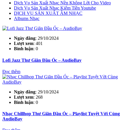
Dịch Vụ Sản Xuất Nhạc Nền Không Lời Cho Video
Dịch Vụ Sản Xuất Nhạc Kiếm Tiền Youtube
DỊCH VỤ SẢN XUẤT ÂM NHẠC
Albums Nhạc
Ngày đăng
: 29/10/2024
Lượt xem
: 401
Bình luận
: 0
Lofi Jazz Thư Giãn Đầu Óc – AudioBay
Đọc thêm
Ngày đăng
: 29/10/2024
Lượt xem
: 268
Bình luận
: 0
Nhạc Chillhop Thư Giãn Đầu Óc – Playlist Tuyệt Vời Cùng
AudioBay